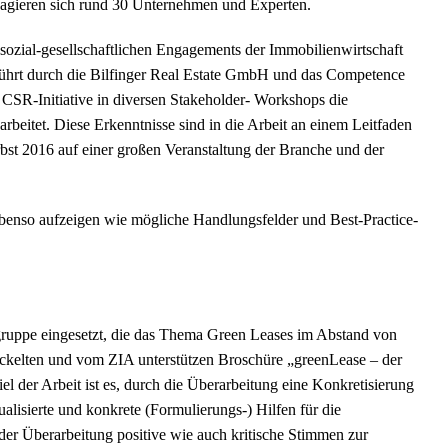
agieren sich rund 30 Unternehmen und Experten.
ozial-gesellschaftlichen Engagements der Immobilienwirtschaft
führt durch die Bilfinger Real Estate GmbH und das Competence
CSR-Initiative in diversen Stakeholder- Workshops die
rbeitet. Diese Erkenntnisse sind in die Arbeit an einem Leitfaden
rbst 2016 auf einer großen Veranstaltung der Branche und der
enso aufzeigen wie mögliche Handlungsfelder und Best-Practice-
sgruppe eingesetzt, die das Thema Green Leases im Abstand von
ickelten und vom ZIA unterstützen Broschüre „greenLease – der
iel der Arbeit ist es, durch die Überarbeitung eine Konkretisierung
alisierte und konkrete (Formulierungs-) Hilfen für die
r Überarbeitung positive wie auch kritische Stimmen zur