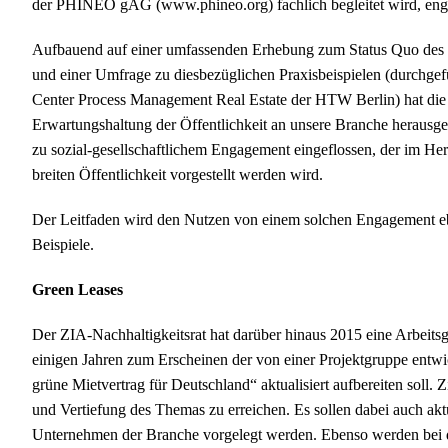
der PHINEO gAG (www.phineo.org) fachlich begleitet wird, eng
Aufbauend auf einer umfassenden Erhebung zum Status Quo des s
und einer Umfrage zu diesbezüglichen Praxisbeispielen (durchge
Center Process Management Real Estate der HTW Berlin) hat die 
Erwartungshaltung der Öffentlichkeit an unsere Branche herausgea
zu sozial-gesellschaftlichem Engagement eingeflossen, der im He
breiten Öffentlichkeit vorgestellt werden wird.
Der Leitfaden wird den Nutzen von einem solchen Engagement eb
Beispiele.
Green Leases
Der ZIA-Nachhaltigkeitsrat hat darüber hinaus 2015 eine Arbeit
einigen Jahren zum Erscheinen der von einer Projektgruppe entw
grüne Mietvertrag für Deutschland“ aktualisiert aufbereiten soll. Z
und Vertiefung des Themas zu erreichen. Es sollen dabei auch aktu
Unternehmen der Branche vorgelegt werden. Ebenso werden bei de