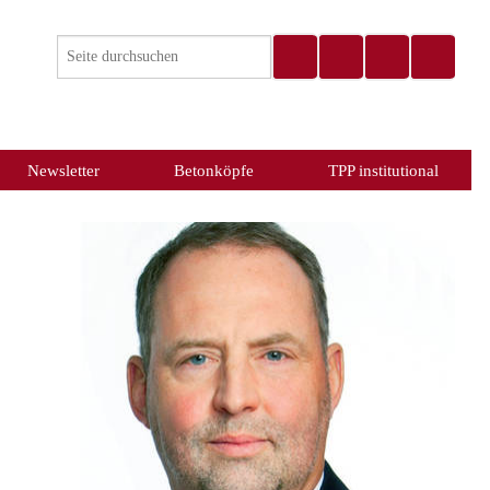
Newsletter
Betonköpfe
TPP institutional