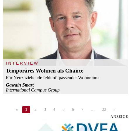
INTERVIEW
Temporäres Wohnen als Chance
Für Neuzuziehende fehlt oft passender Wohnraum
Gawain Smart
International Campus Group
«
1
2
3
4
5
6
7
…
22
»
ANZEIGE