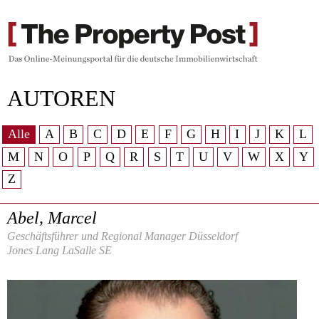
AUTOREN
Alle
A
B
C
D
E
F
G
H
I
J
K
L
M
N
O
P
Q
R
S
T
U
V
W
X
Y
Z
Abel, Marcel
Geschäftsführer und Regional Manager Düsseldorf
Jones Lang LaSalle SE