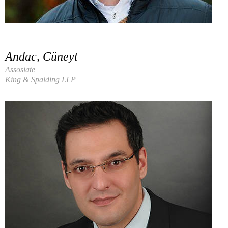
Andac, Cüneyt
Assosiate
King & Spalding LLP