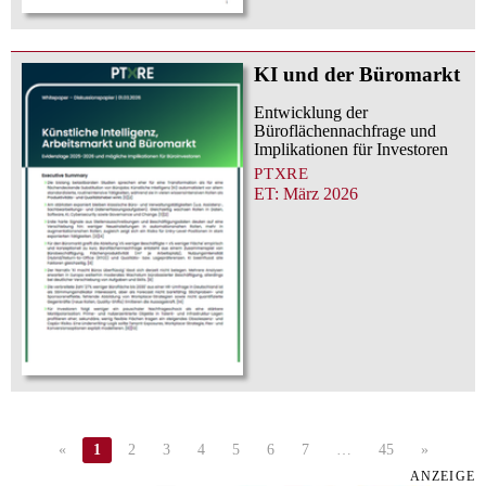
KI und der Büromarkt
Entwicklung der
Büroflächennachfrage und
Implikationen für Investoren
PTXRE
ET: März 2026
«
1
2
3
4
5
6
7
…
45
»
ANZEIGE