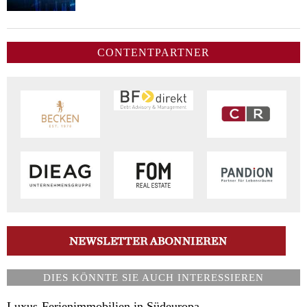
CONTENTPARTNER
DIES KÖNNTE SIE AUCH INTERESSIEREN
Luxus-Ferienimmobilien in Südeuropa