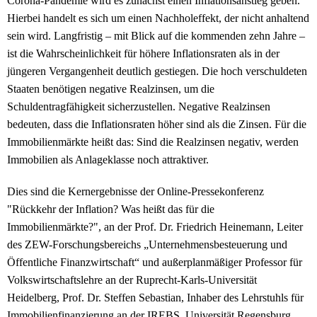
Corona-Pandemie wird es zunächst einen Inflationsanstieg geben.
Hierbei handelt es sich um einen Nachholeffekt, der nicht anhaltend
sein wird. Langfristig – mit Blick auf die kommenden zehn Jahre –
ist die Wahrscheinlichkeit für höhere Inflationsraten als in der
jüngeren Vergangenheit deutlich gestiegen. Die hoch verschuldeten
Staaten benötigen negative Realzinsen, um die
Schuldentragfähigkeit sicherzustellen. Negative Realzinsen
bedeuten, dass die Inflationsraten höher sind als die Zinsen. Für die
Immobilienmärkte heißt das: Sind die Realzinsen negativ, werden
Immobilien als Anlageklasse noch attraktiver.
Dies sind die Kernergebnisse der Online-Pressekonferenz
"Rückkehr der Inflation? Was heißt das für die
Immobilienmärkte?", an der Prof. Dr. Friedrich Heinemann, Leiter
des ZEW-Forschungsbereichs „Unternehmensbesteuerung und
Öffentliche Finanzwirtschaft“ und außerplanmäßiger Professor für
Volkswirtschaftslehre an der Ruprecht-Karls-Universität
Heidelberg, Prof. Dr. Steffen Sebastian, Inhaber des Lehrstuhls für
Immobilienfinanzierung an der IREBS, Universität Regensburg,