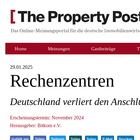
Home
Meinungen
Gastbeiträge
T
29.01.2025
Rechenzentren
Deutschland verliert den Anschl
Erscheinungstermin: November 2024
Herausgeber: Bitkom e.V.
Gefällt mir
Teilen
Twittern
Teilen
Teilen
E-Mail
Drucken