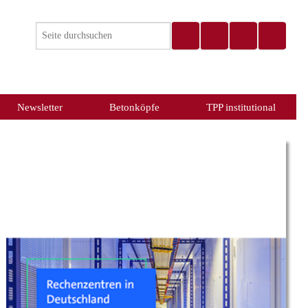
Newsletter
Betonköpfe
TPP institutional