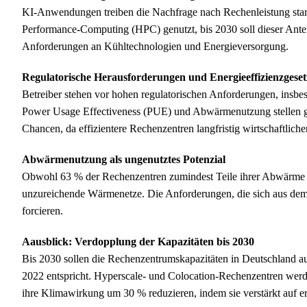
KI-Anwendungen treiben die Nachfrage nach Rechenleistung star
Performance-Computing (HPC) genutzt, bis 2030 soll dieser Anteil
Anforderungen an Kühltechnologien und Energieversorgung.
Regulatorische Herausforderungen und Energieeffizienzgeset
Betreiber stehen vor hohen regulatorischen Anforderungen, insbe
Power Usage Effectiveness (PUE) und Abwärmenutzung stellen g
Chancen, da effizientere Rechenzentren langfristig wirtschaftlicher
Abwärmenutzung als ungenutztes Potenzial
Obwohl 63 % der Rechenzentren zumindest Teile ihrer Abwärme n
unzureichende Wärmenetze. Die Anforderungen, die sich aus dem 
forcieren.
Aausblick: Verdopplung der Kapazitäten bis 2030
Bis 2030 sollen die Rechenzentrumskapazitäten in Deutschland 
2022 entspricht. Hyperscale- und Colocation-Rechenzentren werde
ihre Klimawirkung um 30 % reduzieren, indem sie verstärkt auf er