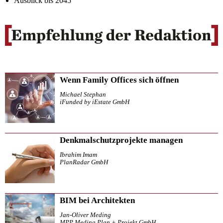
Ausblick bis 2045
Wenn Family Offices sich öffnen
Michael Stephan
iFunded by iEstate GmbH
Denkmalschutzprojekte managen
Ibrahim Imam
PlanRadar GmbH
BIM bei Architekten
Jan-Oliver Meding
MPP Meding Plan + Projekt GmbH