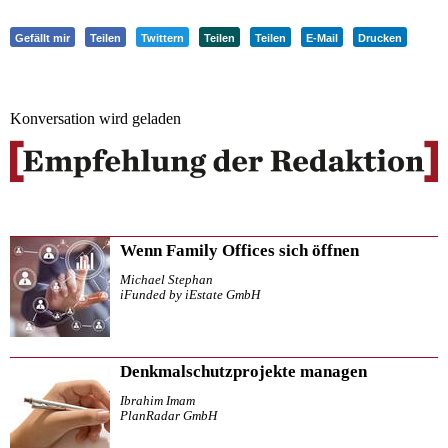
Gefällt mir
Teilen
Twittern
Teilen
Teilen
E-Mail
Drucken
Konversation wird geladen
Wenn Family Offices sich öffnen
Michael Stephan
iFunded by iEstate GmbH
Denkmalschutzprojekte managen
Ibrahim Imam
PlanRadar GmbH