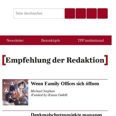
Newsletter
Betonköpfe
TPP institutional
Wenn Family Offices sich öffnen
Michael Stephan
iFunded by iEstate GmbH
Denkmalschutzprojekte managen