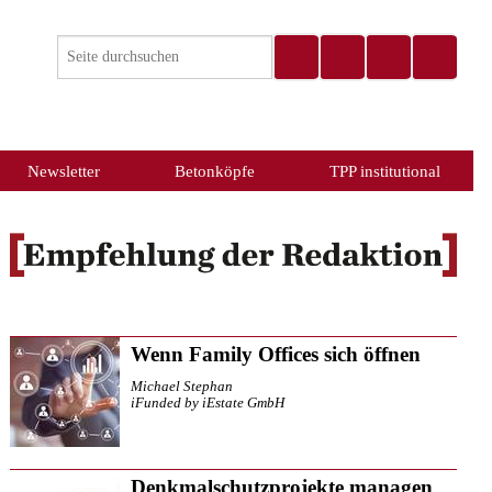
Newsletter
Betonköpfe
TPP institutional
Wenn Family Offices sich öffnen
Michael Stephan
iFunded by iEstate GmbH
Denkmalschutzprojekte managen