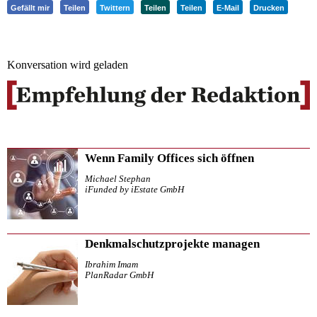
Gefällt mir
Teilen
Twittern
Teilen
Teilen
E-Mail
Drucken
Konversation wird geladen
Wenn Family Offices sich öffnen
Michael Stephan
iFunded by iEstate GmbH
Denkmalschutzprojekte managen
Ibrahim Imam
PlanRadar GmbH