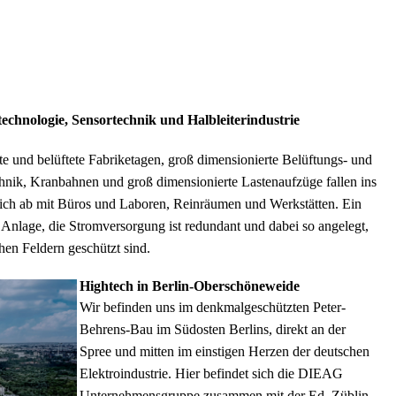
echnologie, Sensortechnik und Halbleiterindustrie
rte und belüftete Fabriketagen, groß dimensionierte Belüftungs- und
chnik, Kranbahnen und groß dimensionierte Lastenaufzüge fallen ins
ich ab mit Büros und Laboren, Reinräumen und Werkstätten. Ein
 Anlage, die Stromversorgung ist redundant und dabei so angelegt,
en Feldern geschützt sind.
Hightech in Berlin-Oberschöneweide
Wir befinden uns im denkmalgeschützten Peter-
Behrens-Bau im Südosten Berlins, direkt an der
Spree und mitten im einstigen Herzen der deutschen
Elektroindustrie. Hier befindet sich die DIEAG
Unternehmensgruppe zusammen mit der Ed. Züblin