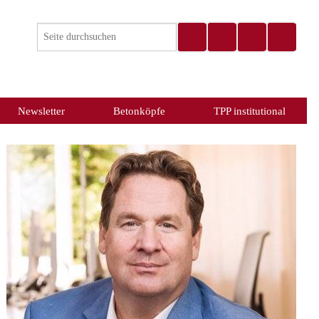
Newsletter
Betonköpfe
TPP institutional