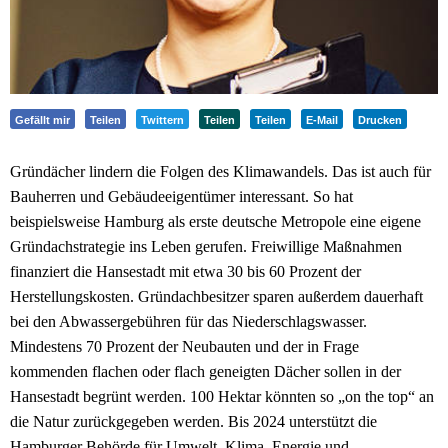
Gefällt mir
Teilen
Twittern
Teilen
Teilen
E-Mail
Drucken
Gründächer lindern die Folgen des Klimawandels. Das ist auch für
Bauherren und Gebäudeeigentümer interessant. So hat
beispielsweise Hamburg als erste deutsche Metropole eine eigene
Gründachstrategie ins Leben gerufen. Freiwillige Maßnahmen
finanziert die Hansestadt mit etwa 30 bis 60 Prozent der
Herstellungskosten. Gründachbesitzer sparen außerdem dauerhaft
bei den Abwassergebühren für das Niederschlagswasser.
Mindestens 70 Prozent der Neubauten und der in Frage
kommenden flachen oder flach geneigten Dächer sollen in der
Hansestadt begrünt werden. 100 Hektar könnten so „on the top“ an
die Natur zurückgegeben werden. Bis 2024 unterstützt die
Hamburger Behörde für Umwelt, Klima, Energie und