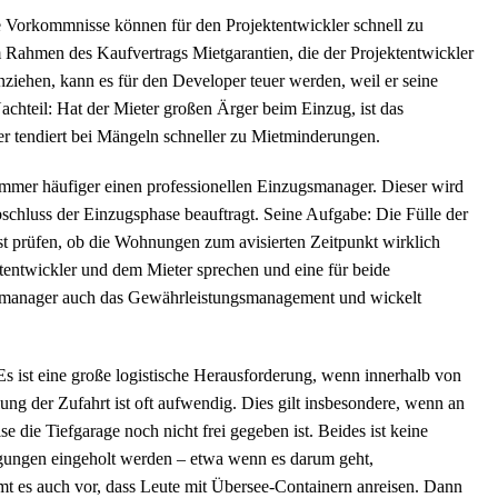
e Vorkommnisse können für den Projektentwickler schnell zu
m Rahmen des Kaufvertrags Mietgarantien, die der Projektentwickler
ziehen, kann es für den Developer teuer werden, weil er seine
achteil: Hat der Mieter großen Ärger beim Einzug, ist das
er tendiert bei Mängeln schneller zu Mietminderungen.
mmer häufiger einen professionellen Einzugsmanager. Dieser wird
bschluss der Einzugsphase beauftragt. Seine Aufgabe: Die Fülle der
hst prüfen, ob die Wohnungen zum avisierten Zeitpunkt wirklich
ektentwickler und dem Mieter sprechen und eine für beide
smanager auch das Gewährleistungsmanagement und wickelt
Es ist eine große logistische Herausforderung, wenn innerhalb von
ung der Zufahrt ist oft aufwendig. Dies gilt insbesondere, wenn an
e die Tiefgarage noch nicht frei gegeben ist. Beides ist keine
gungen eingeholt werden – etwa wenn es darum geht,
t es auch vor, dass Leute mit Übersee-Containern anreisen. Dann