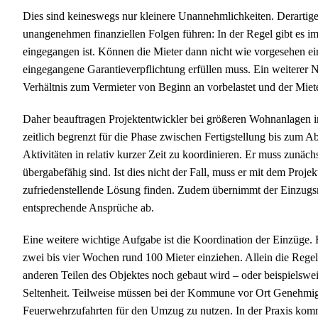
Dies sind keineswegs nur kleinere Unannehmlichkeiten. Derartig
unangenehmen finanziellen Folgen führen: In der Regel gibt es i
eingegangen ist. Können die Mieter dann nicht wie vorgesehen ein
eingegangene Garantieverpflichtung erfüllen muss. Ein weiterer N
Verhältnis zum Vermieter von Beginn an vorbelastet und der Miet
Daher beauftragen Projektentwickler bei größeren Wohnanlagen i
zeitlich begrenzt für die Phase zwischen Fertigstellung bis zum A
Aktivitäten in relativ kurzer Zeit zu koordinieren. Er muss zunäc
übergabefähig sind. Ist dies nicht der Fall, muss er mit dem Proj
zufriedenstellende Lösung finden. Zudem übernimmt der Einzug
entsprechende Ansprüche ab.
Eine weitere wichtige Aufgabe ist die Koordination der Einzüge. 
zwei bis vier Wochen rund 100 Mieter einziehen. Allein die Regel
anderen Teilen des Objektes noch gebaut wird – oder beispielsweis
Seltenheit. Teilweise müssen bei der Kommune vor Ort Genehmi
Feuerwehrzufahrten für den Umzug zu nutzen. In der Praxis komm