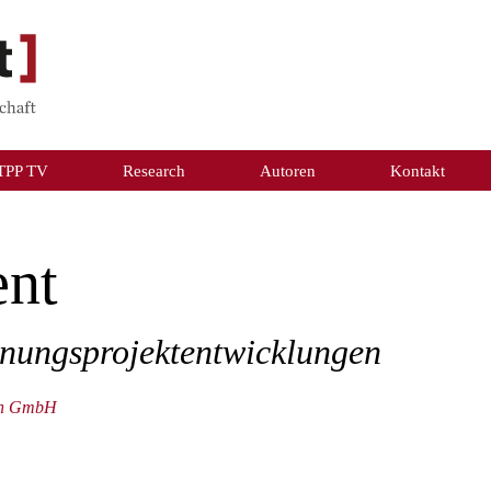
TPP TV
Research
Autoren
Kontakt
nt
hnungsprojektentwicklungen
ien GmbH