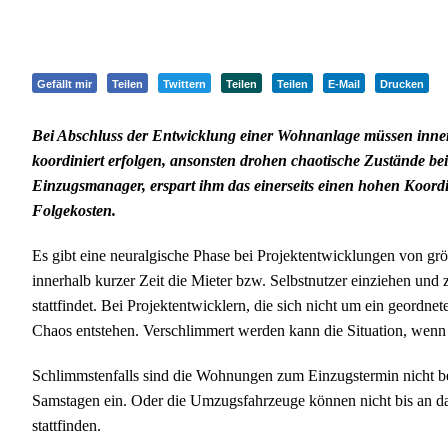
Gefällt mir
Teilen
Twittern
Teilen
Teilen
E-Mail
Drucken
Bei Abschluss der Entwicklung einer Wohnanlage müssen innerh
koordiniert erfolgen, ansonsten drohen chaotische Zustände be
Einzugsmanager, erspart ihm das einerseits einen hohen Koordi
Folgekosten.
Es gibt eine neuralgische Phase bei Projektentwicklungen von grö
innerhalb kurzer Zeit die Mieter bzw. Selbstnutzer einziehen un
stattfindet. Bei Projektentwicklern, die sich nicht um ein geord
Chaos entstehen. Verschlimmert werden kann die Situation, w
Schlimmstenfalls sind die Wohnungen zum Einzugstermin nicht bez
Samstagen ein. Oder die Umzugsfahrzeuge können nicht bis an da
stattfinden.