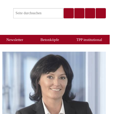
Newsletter
Betonköpfe
TPP institutional