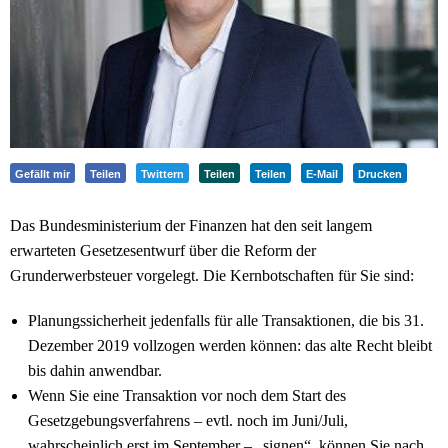
Gefällt mir
Teilen
Twittern
Teilen
Teilen
E-Mail
Drucken
Das Bundesministerium der Finanzen hat den seit langem
erwarteten Gesetzesentwurf über die Reform der
Grunderwerbsteuer vorgelegt. Die Kernbotschaften für Sie sind:
Planungssicherheit jedenfalls für alle Transaktionen, die bis 31.
Dezember 2019 vollzogen werden können: das alte Recht bleibt
bis dahin anwendbar.
Wenn Sie eine Transaktion vor noch dem Start des
Gesetzgebungsverfahrens – evtl. noch im Juni/Juli,
wahrscheinlich erst im September – „signen“, können Sie nach