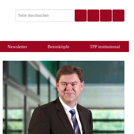
Newsletter
Betonköpfe
TPP institutional