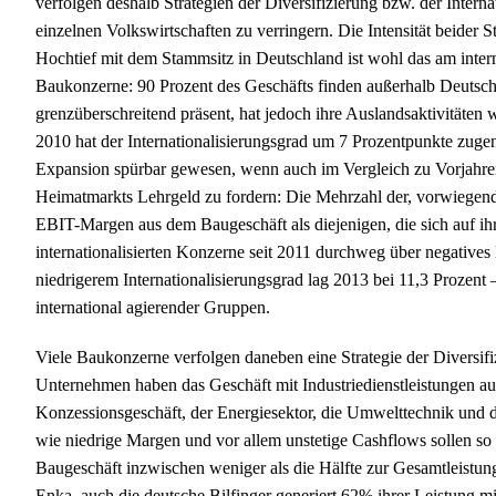
verfolgen deshalb Strategien der Diversifizierung bzw. der Inter
einzelnen Volkswirtschaften zu verringern. Die Intensität beider 
Hochtief mit dem Stammsitz in Deutschland ist wohl das am inter
Baukonzerne: 90 Prozent des Geschäfts finden außerhalb Deutschla
grenzüberschreitend präsent, hat jedoch ihre Auslandsaktivitäten 
2010 hat der Internationalisierungsgrad um 7 Prozentpunkte zug
Expansion spürbar gewesen, wenn auch im Vergleich zu Vorjahre
Heimatmarkts Lehrgeld zu fordern: Die Mehrzahl der, vorwiegend 
EBIT-Margen aus dem Baugeschäft als diejenigen, die sich auf ih
internationalisierten Konzerne seit 2011 durchweg über negatives 
niedrigerem Internationalisierungsgrad lag 2013 bei 11,3 Prozent –
international agierender Gruppen.
Viele Baukonzerne verfolgen daneben eine Strategie der Diversifiz
Unternehmen haben das Geschäft mit Industriedienstleistungen au
Konzessionsgeschäft, der Energiesektor, die Umwelttechnik und di
wie niedrige Margen und vor allem unstetige Cashflows sollen so
Baugeschäft inzwischen weniger als die Hälfte zur Gesamtleistung b
Enka, auch die deutsche Bilfinger generiert 62% ihrer Leistung mit