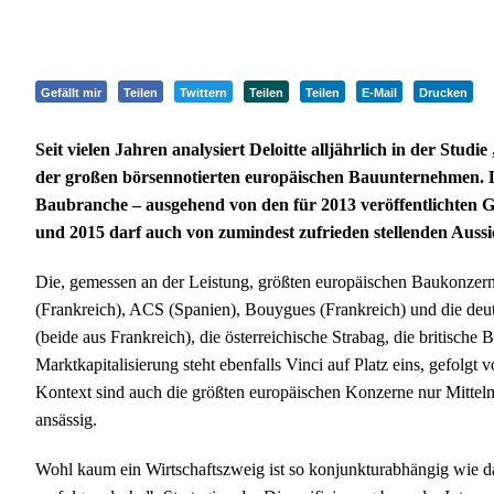
Gefällt mir
Teilen
Twittern
Teilen
Teilen
E-Mail
Drucken
Seit vielen Jahren analysiert Deloitte alljährlich in der Stu
der großen börsennotierten europäischen Bauunternehmen. D
Baubranche – ausgehend von den für 2013 veröffentlichten G
und 2015 darf auch von zumindest zufrieden stellenden Auss
Die, gemessen an der Leistung, größten europäischen Baukonzern
(Frankreich), ACS (Spanien), Bouygues (Frankreich) und die deu
(beide aus Frankreich), die österreichische Strabag, die britische
Marktkapitalisierung steht ebenfalls Vinci auf Platz eins, gefolg
Kontext sind auch die größten europäischen Konzerne nur Mittelm
ansässig.
Wohl kaum ein Wirtschaftszweig ist so konjunkturabhängig wie d