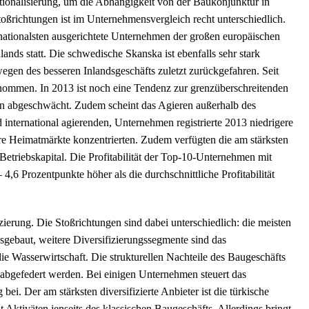
nationalisierung, um die Abhängigkeit von der Baukonjunktur in
Stoßrichtungen ist im Unternehmensvergleich recht unterschiedlich.
nationalsten ausgerichtete Unternehmen der großen europäischen
nds statt. Die schwedische Skanska ist ebenfalls sehr stark
wegen des besseren Inlandsgeschäfts zuletzt zurückgefahren. Seit
enommen. In 2013 ist noch eine Tendenz zur grenzüberschreitenden
n abgeschwächt. Zudem scheint das Agieren außerhalb des
international agierenden, Unternehmen registrierte 2013 niedrigere
re Heimatmärkte konzentrierten. Zudem verfügten die am stärksten
Betriebskapital. Die Profitabilität der Top-10-Unternehmen mit
 4,6 Prozentpunkte höher als die durchschnittliche Profitabilität
ierung. Die Stoßrichtungen sind dabei unterschiedlich: die meisten
sgebaut, weitere Diversifizierungssegmente sind das
e Wasserwirtschaft. Die strukturellen Nachteile des Baugeschäfts
 abgefedert werden. Bei einigen Unternehmen steuert das
ei. Der am stärksten diversifizierte Anbieter ist die türkische
 Aktiväten jenseits des klassischen Baugeschäfts. Allerdings bringt