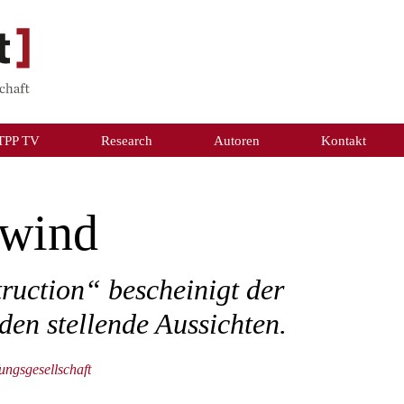
TPP TV
Research
Autoren
Kontakt
fwind
uction“ bescheinigt der
en stellende Aussichten.
ungsgesellschaft