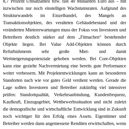
8,7 Prozent Umsatzanteil bzw. fast 40 Milliarden Euro aus – mit
inzwischen nur noch einstelligen Wachstumsraten. Aufgrund des
Strukturwandels im Einzelhandel, des Mangels an
Transaktionsobjekten, des veralteten Gebäudebestand und der
veränderten Mietererwartungen muss der Fokus von Investoren und
Betreibern deutlich stärker auf dem „Fitmachen“ bestehender
Objekte liegen. Bei Value Add-Objekten können durch
Refurbishments sehr große Miet- und damit
Wertsteigerungspotenziale gehoben werden. Bei Core-Objekten
kann eine gezielte Nachvermietung eine bereits gute Performance
weiter verbessern. Mit Projektentwicklungen kann an besonderen
Standorten nach wie vor gutes Geld verdient werden. Gerade die
Lage sollten Investoren und Betreiber zukünftig viel intensiver
prüfen: Standortqualität, Verkehrsanbindung, Kundenfrequenz,
Kaufkraft, Einzugsgebiet, Wettbewerbssituation und nicht zuletzt
die demografische und wirtschaftliche Entwicklung sind in Zukunft
noch wichtiger für den Erfolg eines Assets. Eigentümer und
Betreiber werden dann angemessene Renditen erwirtschaften, wenn