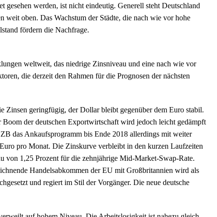
 gesehen werden, ist nicht eindeutig. Generell steht Deutschland
toren weit oben. Das Wachstum der Städte, die nach wie vor hohe
lstand fördern die Nachfrage.
klungen weltweit, das niedrige Zinsniveau und eine nach wie vor
aktoren, die derzeit den Rahmen für die Prognosen der nächsten
 Zinsen geringfügig, der Dollar bleibt gegenüber dem Euro stabil.
er Boom der deutschen Exportwirtschaft wird jedoch leicht gedämpft
 EZB das Ankaufsprogramm bis Ende 2018 allerdings mit weiter
Euro pro Monat. Die Zinskurve verbleibt in den kurzen Laufzeiten
eau von 1,25 Prozent für die zehnjährige Mid-Market-Swap-Rate.
zeichnende Handelsabkommen der EU mit Großbritannien wird als
rchgesetzt und regiert im Stil der Vorgänger. Die neue deutsche
erweilt auf hohem Niveau. Die Arbeitslosigkeit ist nahezu gleich