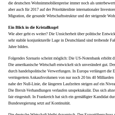
die deutschen Wohnimmobilienpreise immer noch als unterbewertet
aber auch für 2017 auf der Prioritätenliste internationaler Inves
Migration, die gesunde Wirtschaftsstruktur und der steigende Woh
Ein Blick in die Kristallkugel
Wie aber geht es weiter? Die Unsicherheit über politische Entwic
sehr stabile konjunkturelle Lage in Deutschland sind treibende F
Jahre bilden.
Folgendes Szenario scheint möglich: Die US-Notenbank erhöht die
Die amerikanische Wirtschaft entwickelt sich unverändert gut. D
durch handelspolitische Verwerfungen. In Europa verlängert die
verringertem Ankaufsvolumen von nur noch 20 bis 40 Milliarden 
nahe der Null-Linie, die längeren Laufzeiten steigen auf ein Niv
Die Brexit-Verhandlungen verlaufen unspektakulär. Das sich ab
fair eingestuft. In Frankreich hat sich ein gemäßigter Kandidat du
Bundesregierung setzt auf Kontinuität.
Die deutsche Wirtschaft bleibt dynamisch. Der Exportüberschuss v