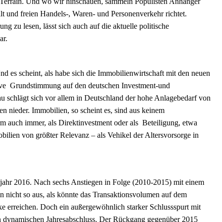
rem Terrain. Und wo wir hinschauen, sammeln Populisten Anhänger
lt und freien Handels-, Waren- und Personenverkehr richtet.
g zu lesen, lässt sich auch auf die aktuelle politische
ar.
 es scheint, als habe sich die Immobilienwirtschaft mit den neuen
itive Grundstimmung auf den deutschen Investment-und
u schlägt sich vor allem in Deutschland der hohe Anlagebedarf von
n nieder. Immobilien, so scheint es, sind aus keinem
 auch immer, als Direktinvestment oder als Beteiligung, etwa
bilien von größter Relevanz – als Vehikel der Altersvorsorge in
tjahr 2016. Nach sechs Anstiegen in Folge (2010-2015) mit einem
 nicht so aus, als könnte das Transaktionsvolumen auf dem
 erreichen. Doch ein außergewöhnlich starker Schlussspurt mit
nen dynamischen Jahresabschluss. Der Rückgang gegenüber 2015