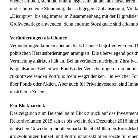
wieder erholen, steht die Politik insgesamt aktuell auf unsiche
und schüren eine Stimmung, die sich gegen Globalisierung, Vielfa
„Disruptiv“, bislang immer im Zusammenhang mit der Digitalisierun
Großwetterlage anwenden, denn enorme Störsignale sind erkennb
Veränderungen als Chance
Veränderungen können aber auch als Chance begriffen werden. Und
politischen Herausforderungen arrangiert. Die überwiegend pos
Vermietungsmärkten hält an. Bei unverändert niedrigem Zinsnivea
Kapitalsammelstellen wie Fonds oder Versicherungen in Immobilie
zukunftsweisenden Portfolio mehr wegzudenken – in welcher Form
über Fonds oder Aktien. Aber auch für Privatinvestoren sind Immo
unsicheren Zeiten.
Ein Blick zurück
Das zeigt sich zum Beispiel beim Blick zurück auf das Investmen
Rekordvolumen 2015 sah es bis weit in den Dezember 2016 hinein
deutschen Gewerbeimmobilienmarkt die 50-Milliarden-Euro-Marke
großvolumigen Einzel- und Portfoliotransaktionen sorgte für ei