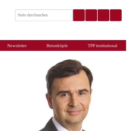
Newsletter
Betonköpfe
TPP institutional