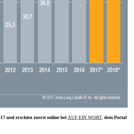
17 und erschien zuerst online bei
AUF EIN WORT
,
dem Portal