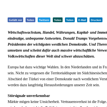
Gefällt mir
Teilen
Twittern
Teilen
Teilen
E-Mail
Drucken
Wirtschaftswachstum, Handel, Währungen, Kapital- und Immobi
eindeutige, unbequeme Antworten. Donald Trumps Vorgehensw
Präsidenten der wichtigsten westlichen Demokratie. Und There
umsetzen und scheint dafür auch massive wirtschaftliche Verwe
Volkswirtschaften dieser Welt sind schwer abzuschätzen.
Europa hat dazu wichtige Wahlen. In den Niederlanden und in F
sein. Nicht zu vergessen die Territorialdispute im Südchinesische
Abschied der Türkei von einer Demokratie nach westlichem Verstä
werden dazu langfristig Herausforderungen unserer Zeit sein.
Störsignale unverkennbar
Märkte mögen keine Unsicherheit. Vertrauensverlust ist die Folge