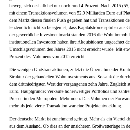
bewegt sich deshalb bei nur noch rund 4 Prozent. Nach 2015 (55,1
mit einem Transaktionsvolumen von 52,9 Milliarden Euro auf Platz
dem Markt diesen finalen Push gegeben hat und Transaktionen de
letztendlich nicht zu belegen ist, dass Kapitalströme spürbar au
der gewerbliche Investmentmarkt standen 2016 die Wohnimmobili
institutionellen Investoren haben ihre Akquisitionen ungeachtet de
Umschlagsvolumen des Jahres 2015 nicht erreicht wurde. Mit e
Prozent des Volumens von 2015 erreicht.
Die wenigen Großtransaktionen, zuletzt die Übernahme der Kontr
Struktur der gehandelten Wohninvestments aus. So sank die durc
dem drittniedrigsten Wert der vergangenen zehn Jahre. Zugleich st
Euro. Hauptgründe: Verkäufe höherwertiger Portfolios und zahlre
Preisen in den Metropolen. Mehr noch: Das Volumen der Forward 
mehr als jede vierte Transaktion war eine Projektentwicklung.
Der deutsche Markt ist zunehmend gefragt. Mehr als ein Viertel 
aus dem Ausland. Ob dies an der unsicheren Großwetterlage in de