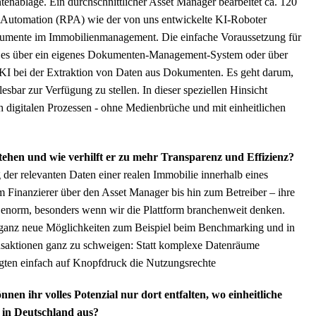
ntenablage. Ein durchschnittlicher Asset Manager bearbeitet ca. 120
Automation (RPA) wie der von uns entwickelte KI-Roboter
kumente im Immobilienmanagement. Die einfache Voraussetzung für
ei es über ein eigenes Dokumenten-Management-System oder über
t KI bei der Extraktion von Daten aus Dokumenten. Es geht darum,
sbar zur Verfügung zu stellen. In dieser speziellen Hinsicht
 digitalen Prozessen - ohne Medienbrüche und mit einheitlichen
stehen und wie verhilft er zu mehr Transparenz und Effizienz?
 der relevanten Daten einer realen Immobilie innerhalb eines
m Finanzierer über den Asset Manager bis hin zum Betreiber – ihre
t enorm, besonders wenn wir die Plattform branchenweit denken.
de ganz neue Möglichkeiten zum Beispiel beim Benchmarking und in
nsaktionen ganz zu schweigen: Statt komplexe Datenräume
ligten einfach auf Knopfdruck die Nutzungsrechte
en ihr volles Potenzial nur dort entfalten, wo einheitliche
in Deutschland aus?