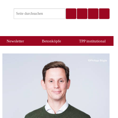
Newsletter
Betonköpfe
TPP institutional