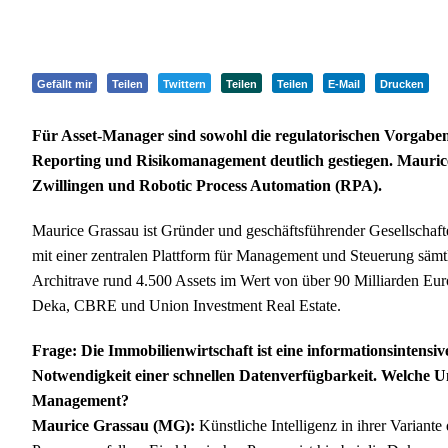
Gefällt mir
Teilen
Twittern
Teilen
Teilen
E-Mail
Drucken
Für Asset-Manager sind sowohl die regulatorischen Vorgaben
Reporting und Risikomanagement deutlich gestiegen. Maurice 
Zwillingen und Robotic Process Automation (RPA).
Maurice Grassau ist Gründer und geschäftsführender Gesellschaf
mit einer zentralen Plattform für Management und Steuerung sämt
Architrave rund 4.500 Assets im Wert von über 90 Milliarden Eur
Deka, CBRE und Union Investment Real Estate.
Frage: Die Immobilienwirtschaft ist eine informationsintensi
Notwendigkeit einer schnellen Datenverfügbarkeit. Welche Unt
Management?
Maurice Grassau (MG):
Künstliche Intelligenz in ihrer Variant