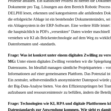
Prozesse anfallen. Ein klassischer Prozess ist hierbei die Dokume
Dokumente pro Tag. Lösungen aus dem Bereich Robotic Process 
DELPHI lesen, erkennen und kategorisieren alle anfallenden Do
die erfolgreiche Ablage ist ein bestehender Dokumentenindex, s
ein Ablagesystem in der ERP-Software. Eine weitere Hilfe leiste
die hauptsächlich in PDFs „versenkten“ Daten wieder maschinell le
verstehen wir KI als Brückentechnologie auf dem Weg zu wirklich
Datenformaten und -standards.
Frage: Was ist konkret unter einem digitalen Zwilling zu ver
MG:
Unter einem digitalen Zwilling verstehen wir die Spiegelung
Datenraums. Im Idealfall managen sämtliche Projektparteien – vo
Informationen auf einer gemeinsamen Plattform. Das Potenzial is
Ein zentraler, selbstverständlich anonymisierter Datenpool wür
der Big-Data-Analyse bieten. Von den Effizienzsprüngen bei Tra
aufzubauen und ressourcenintensiv zu befüllen, ändern die Betei
Frage: Technologien wie KI, RPA und digitale Plattformen könn
Datenstandards zur Anwendung kommen. Wie sieht es damit 