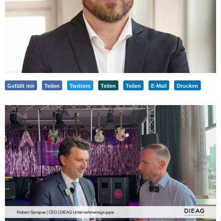
Gefällt mir
Teilen
Twittern
Teilen
Teilen
E-Mail
Drucken