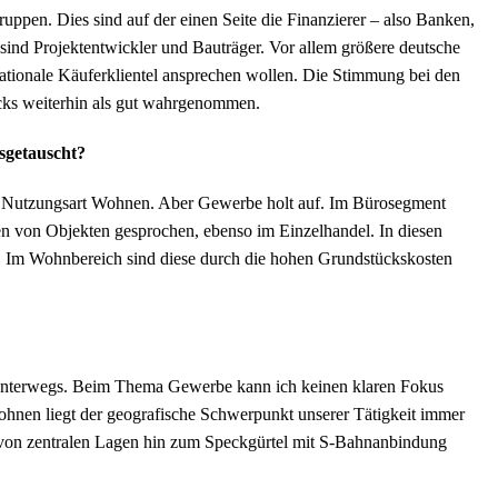
uppen. Dies sind auf der einen Seite die Finanzierer – also Banken,
 sind Projektentwickler und Bauträger. Vor allem größere deutsche
rnationale Käuferklientel ansprechen wollen. Die Stimmung bei den
cks weiterhin als gut wahrgenommen.
sgetauscht?
r Nutzungsart Wohnen. Aber Gewerbe holt auf. Im Bürosegment
n von Objekten gesprochen, ebenso im Einzelhandel. In diesen
r. Im Wohnbereich sind diese durch die hohen Grundstückskosten
 unterwegs. Beim Thema Gewerbe kann ich keinen klaren Fokus
nen liegt der geografische Schwerpunkt unserer Tätigkeit immer
g von zentralen Lagen hin zum Speckgürtel mit S-Bahnanbindung