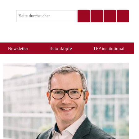
Newsletter
Betonköpfe
TPP institutional