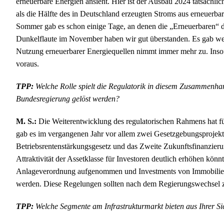
erneuerbare Energien ansieht. Hier ist der Ausbau 2024 tatsächl
als die Hälfte des in Deutschland erzeugten Stroms aus erneuerba
Sommer gab es schon einige Tage, an denen die „Erneuerbaren“ 
Dunkelflaute im November haben wir gut überstanden. Es gab we
Nutzung erneuerbarer Energiequellen nimmt immer mehr zu. Insof
voraus.
TPP:
Welche Rolle spielt die Regulatorik in diesem Zusammenha
Bundesregierung gelöst werden?
M. S.:
Die Weiterentwicklung des regulatorischen Rahmens hat für
gab es im vergangenen Jahr vor allem zwei Gesetzgebungsprojekte
Betriebsrentenstärkungsgesetz und das Zweite Zukunftsfinanzierun
Attraktivität der Assetklasse für Investoren deutlich erhöhen könnt
Anlageverordnung aufgenommen und Investments von Immobilienfo
werden. Diese Regelungen sollten nach dem Regierungswechsel z
TPP:
Welche Segmente am Infrastrukturmarkt bieten aus Ihrer Sic