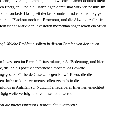
ich sehr gut vorangekommen, und inzwischen stammt deutlich mehr
ren Energien. Und die Erfahrungen damit sind wirklich positiv. Im
den Strombedarf komplett decken konnten, und eine mehrtägige
der ein Blackout noch ein Brownout, und die Akzeptanz für die
ern ist der Markt den Investoren momentan sogar schon ein Stück
ng? Welche Probleme sollten in diesem Bereich von der neuen
 Investoren im Bereich Infrastruktur große Bedeutung, und hier
, die ich als positiv hervorheben möchte: das Zweite
gsgesetz. Für beide Gesetze liegen Entwürfe vor, die die
en. Infrastrukturinvestments sollen erstmals in die
nds in Anlagen zur Nutzung erneuerbarer Energien erleichtert
ügig weiterverfolgt und verabschiedet werden.
ht die interessantesten Chancen für Investoren?