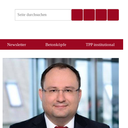
Newsletter
Betonköpfe
TPP institutional