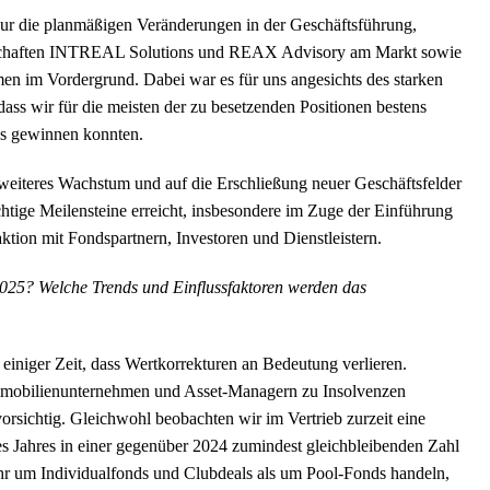
r die planmäßigen Veränderungen in der Geschäftsführung,
llschaften INTREAL Solutions und REAX Advisory am Markt sowie
n im Vordergrund. Dabei war es für uns angesichts des starken
ss wir für die meisten der zu besetzenden Positionen bestens
us gewinnen konnten.
eiteres Wachstum und auf die Erschließung neuer Geschäftsfelder
htige Meilensteine erreicht, insbesondere im Zuge der Einführung
tion mit Fondspartnern, Investoren und Dienstleistern.
025? Welche Trends und Einflussfaktoren werden das
einiger Zeit, dass Wertkorrekturen an Bedeutung verlieren.
i Immobilienunternehmen und Asset-Managern zu Insolvenzen
rsichtig. Gleichwohl beobachten wir im Vertrieb zurzeit eine
des Jahres in einer gegenüber 2024 zumindest gleichbleibenden Zahl
hr um Individualfonds und Clubdeals als um Pool-Fonds handeln,