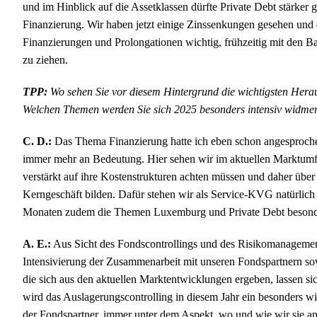
und im Hinblick auf die Assetklassen dürfte Private Debt stärker g
Finanzierung. Wir haben jetzt einige Zinssenkungen gesehen und 
Finanzierungen und Prolongationen wichtig, frühzeitig mit den B
zu ziehen.
TPP:
Wo sehen Sie vor diesem Hintergrund die wichtigsten Hera
Welchen Themen werden Sie sich 2025 besonders intensiv widme
C. D.:
Das Thema Finanzierung hatte ich eben schon angesproche
immer mehr an Bedeutung. Hier sehen wir im aktuellen Marktumf
verstärkt auf ihre Kostenstrukturen achten müssen und daher über
Kerngeschäft bilden. Dafür stehen wir als Service-KVG natürlich
Monaten zudem die Themen Luxemburg und Private Debt besonde
A. E.:
Aus Sicht des Fondscontrollings und des Risikomanagement
Intensivierung der Zusammenarbeit mit unseren Fondspartnern so
die sich aus den aktuellen Marktentwicklungen ergeben, lassen 
wird das Auslagerungscontrolling in diesem Jahr ein besonders wi
der Fondspartner, immer unter dem Aspekt, wo und wie wir sie 