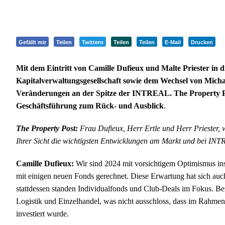
Gefällt mir
Teilen
Twittern
Teilen
Teilen
E-Mail
Drucken
Mit dem Eintritt von Camille Dufieux und Malte Priester in d
Kapitalverwaltungsgesellschaft sowie dem Wechsel von Micha
Veränderungen an der Spitze der INTREAL. The Property Pos
Geschäftsführung zum Rück- und Ausblick
.
The Property Post:
Frau Dufieux, Herr Ertle und Herr Priester, 
Ihrer Sicht die wichtigsten Entwicklungen am Markt und bei IN
Camille Dufieux:
Wir sind 2024 mit vorsichtigem Optimismus ins
mit einigen neuen Fonds gerechnet. Diese Erwartung hat sich auc
stattdessen standen Individualfonds und Club-Deals im Fokus. Bei
Logistik und Einzelhandel, was nicht ausschloss, dass im Rahmen
investiert wurde.