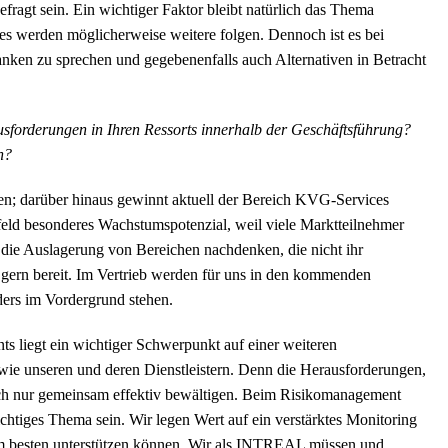
efragt sein. Ein wichtiger Faktor bleibt natürlich das Thema
es werden möglicherweise weitere folgen. Dennoch ist es bei
anken zu sprechen und gegebenenfalls auch Alternativen in Betracht
usforderungen in Ihren Ressorts innerhalb der Geschäftsführung?
n?
n; darüber hinaus gewinnt aktuell der Bereich KVG-Services
eld besonderes Wachstumspotenzial, weil viele Marktteilnehmer
 die Auslagerung von Bereichen nachdenken, die nicht ihr
 gern bereit. Im Vertrieb werden für uns in den kommenden
rs im Vordergrund stehen.
s liegt ein wichtiger Schwerpunkt auf einer weiteren
wie unseren und deren Dienstleistern. Denn die Herausforderungen,
sich nur gemeinsam effektiv bewältigen. Beim Risikomanagement
chtiges Thema sein. Wir legen Wert auf ein verstärktes Monitoring
am besten unterstützen können. Wir als INTREAL müssen und