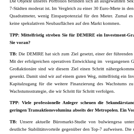
Die Objekte unseres Portfolios befinden sich an ausgewählten Se
7-Städten moderat ist. Im Vergleich zu einer 30 Euro-Miete in den
Quadratmeter, wenig Einsparpotenzial für den Mieter. Zumal es
keine spekulativen Neubauflächen auf den Markt kommen.
TPP: Mittelfristig streben Sie für DEMIRE ein Investment-Gr
Sie voran?
TB:
Die DEMIRE hat sich zum Ziel gesetzt, einer der führende
Mit der erfolgreichen operativen Entwicklung im vergangenen Ge
Großaktionäre sind wir diesem Ziel einen Schritt nähergekomme
gesenkt. Damit sind wir auf einem guten Weg, mittelfristig ein In
Kapitalzugang für die weitere Finanzierung des Wachstums zu 
Wachstumsstrategie, die wir Schritt für Schritt verfolgen.
TPP: Viele professionelle Anleger scheuen die Sekundärsta
geringen Transaktionsvolumina abseits der Metropolen. Ein Vo
TB:
Unsere aktuelle Büromarkt-Studie von bulwiengesa unter
deutliche Stabilitätsvorteile gegenüber den Top-7 aufweisen. Die