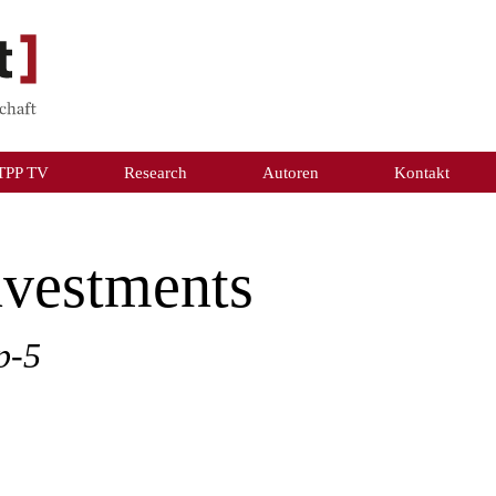
TPP TV
Research
Autoren
Kontakt
nvestments
p-5