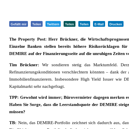
Gefällt mir
Teilen
Twittern
Teilen
Teilen
E-Mail
Drucken
The Property Post: Herr Brückner, die Wirtschaftsprognose
Einzelne Banken stellen bereits höhere Risikorücklagen für
DEMIRE auf der Finanzierungsseite auf die unruhigen Zeiten v
Tim Brückner:
Wir sondieren stetig das Marktumfeld. Der
Refinanzierungskonditionen verschlechtern könnten – dank der
Immobilienfinanzierern. Insbesondere High Yield Issuer wie 
Kapitalmarkt sehr nachgefragt.
TPP: Gewohnt wird immer; Bürovermieter dagegen merken es sc
Haben Sie Sorge, dass die Leerstandsquote der DEMIRE steige
müssen?
TB:
Nein, das DEMIRE-Portfolio zeichnet sich dadurch aus, dass