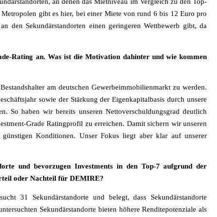
kundärstandorten, an denen das Mietniveau im Vergleich zu den Top-
 Metropolen gibt es hier, bei einer Miete von rund 6 bis 12 Euro pro
 an den Sekundärstandorten einen geringeren Wettbewerb gibt, da
ade-Rating an. Was ist die Motivation dahinter und wie kommen
n Bestandshalter am deutschen Gewerbeimmobilienmarkt zu werden.
schäftsjahr sowie der Stärkung der Eigenkapitalbasis durch unsere
n. So haben wir bereits unseren Nettoverschuldungsgrad deutlich
vestment-Grade Ratingprofil zu erreichen. Damit sichern wir unseren
günstigen Konditionen. Unser Fokus liegt aber klar auf unserer
ndorte und bevorzugen Investments in den Top-7 aufgrund der
rteil oder Nachteil für DEMIRE?
sucht 31 Sekundärstandorte und belegt, dass Sekundärstandorte
 untersuchten Sekundärstandorte bieten höhere Renditepotenziale als