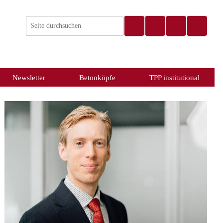
Newsletter
Betonköpfe
TPP institutional