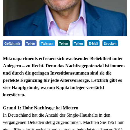
Gefällt mir
Teilen
Twittern
Teilen
Teilen
E-Mail
Drucken
Mikroapartments erfreuen sich wachsender Beliebtheit unter
Anlegern – zu Recht. Denn das Nachfragepotenzial ist immens
und durch die geringen Investitionssummen sind sie die
perfekte Ergänzung für jede Altersvorsorge. Letztlich gibt es
vier Hauptgründe, warum Kapitalanleger verstärkt
investieren.
Grund 1: Hohe Nachfrage bei Mietern
In Deutschland hat die Anzahl der Single-Haushalte in den
vergangenen Dekaden stetig zugenommen. Machten Sie 1961 nur
etwa 20% aller Haushalte aus, waren es beim letzten Zensus 2011