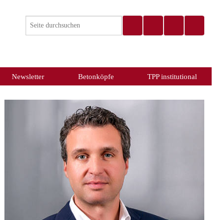
Newsletter
Betonköpfe
TPP institutional