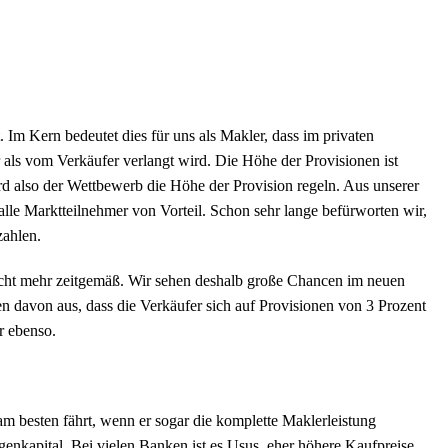
 Im Kern bedeutet dies für uns als Makler, dass im privaten
als vom Verkäufer verlangt wird. Die Höhe der Provisionen ist
rd also der Wettbewerb die Höhe der Provision regeln. Aus unserer
 alle Marktteilnehmer von Vorteil. Schon sehr lange befürworten wir,
zahlen.
nicht mehr zeitgemäß. Wir sehen deshalb große Chancen im neuen
n davon aus, dass die Verkäufer sich auf Provisionen von 3 Prozent
r ebenso.
am besten fährt, wenn er sogar die komplette Maklerleistung
genkapital. Bei vielen Banken ist es Usus, eher höhere Kaufpreise