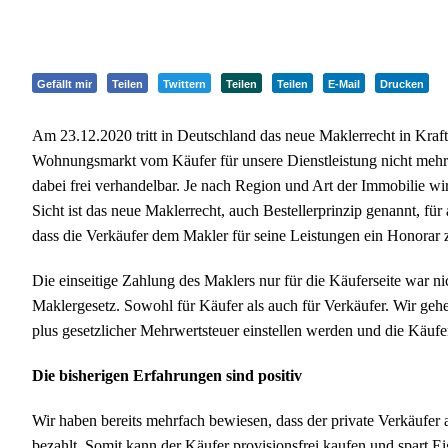
Gefällt mir
Teilen
Twittern
Teilen
Teilen
E-Mail
Drucken
Am 23.12.2020 tritt in Deutschland das neue Maklerrecht in Kraft.
Wohnungsmarkt vom Käufer für unsere Dienstleistung nicht mehr 
dabei frei verhandelbar. Je nach Region und Art der Immobilie wi
Sicht ist das neue Maklerrecht, auch Bestellerprinzip genannt, für
dass die Verkäufer dem Makler für seine Leistungen ein Honorar 
Die einseitige Zahlung des Maklers nur für die Käuferseite war 
Maklergesetz. Sowohl für Käufer als auch für Verkäufer. Wir gehe
plus gesetzlicher Mehrwertsteuer einstellen werden und die Käufe
Die bisherigen Erfahrungen sind positiv
Wir haben bereits mehrfach bewiesen, dass der private Verkäufer 
bezahlt. Somit kann der Käufer provisionsfrei kaufen und spart Ei