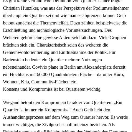
Es gibt keine verbindliche Definition von Quartier. Daher fragte
Christian Hunziker, was aus der Perspektive der Podiumsteilnehmer
überhaupt ein Quartier sei und wie man es abgrenzen könne. Geib
betont zunächst die Themenvielfalt. Dazu zählten beispielweise die
Erschließung und archäologische Voruntersuchungen. Des
Weiteren gehöre eine gewisse Akteursvielfalt dazu. Viele Gruppen
brächten sich ein. Charakteristisch seien des weiteren die
Gemeinwohlorientierung und Einflussnahme der Politik. Für
Bartenstein bedeutet ein Quartier mehrere Nutzungen
nebeneinander. Covivio plane in Berlin am Alexanderplatz derzeit
ein Hochhaus mit 60.000 Quadratmetern Fläche – darunter Büro,
Wohnen, Kita, Community-Flächen etc.
Konsens und Kompromiss ist bei Quartieren wichtig
Wiegand betont den Kompromisscharakter von Quartieren. „Ein
Quartier ist immer ein Kompromiss.“ Auch Geib hebt den
Aushandlungsprozess auf dem Weg zum Quartier hervor. Es werde
immer wichtiger, die Zivilgesellschaft miteinzubeziehen. Als
Beispiel nennt sie die Rückabwicklung des Verkaufs des Dragoner-