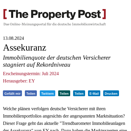
13.08.2024
Assekuranz
Immobilienquote der deutschen Versicherer
stagniert auf Rekordniveau
Erscheinungstermin: Juli 2024
Herausgeber: EY
Gefällt mir
Teilen
Twittern
Teilen
Teilen
E-Mail
Drucken
Welche plänen verfolgen deutsche Versicherer mit ihren
Immobilienportfolios angesichts der angespannten Marktsituation?
Dieser Frage geht das aktuelle "Trendbarometer Immobilieanlagen
der Assekuranz" von EY nach. Dazu haben die Marktexperten eine