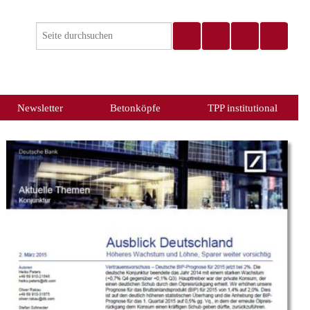
Newsletter
Betonköpfe
TPP institutional