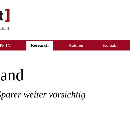
PP TV
Research
Autoren
Kontakt
land
arer weiter vorsichtig