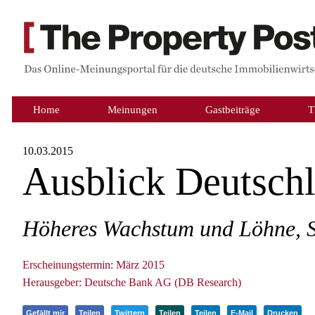
Home
Meinungen
Gastbeiträge
T
10.03.2015
Ausblick Deutsch
Höheres Wachstum und Löhne, Sp
Erscheinungstermin: März 2015
Herausgeber: Deutsche Bank AG (DB Research)
Gefällt mir
Teilen
Twittern
Teilen
Teilen
E-Mail
Drucken