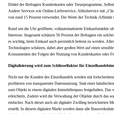
Drittel der Befragten Kundenkarten oder Treueprogramme, Selbs
Andere Services wie Online-Lieferservice, Abholservice mit „Cli
von rund 15 Prozent verwendet. Die Werte der Technik-Affinität
Rund um die Uhr geöffnete, vollautomatisierte Einkaufsmärkte 
Interesse. Insgesamt schätzen 56 Prozent der Befragten ein solches
es wichtig, beim Einkauf auch persönlich betreut zu werden. Alle
Technologien schätzen, dabei aber großen Wert auf einen sensibl
Konsumenten der Folgen der Nutzung von Kundenkarten oder Fre
Digitalisierung wird zum Schlüsselfaktor für Einzelhandelsi
Nicht nur die Kunden des Einzelhandels werden mit fortschreitend
profitieren von transparenter Datennutzung. Statt einer händische
zum Objekt in einem digitalen Immobilienpass festgehalten. Das 
erleichtern. Zudem wird die Verwaltung der Objekte durch das s
einfacher. Nach dieser auch als digitaler Zwilling bezeichneten 
erstellt. In diesem digitalen Markt werden dann alle Bauwerksdat