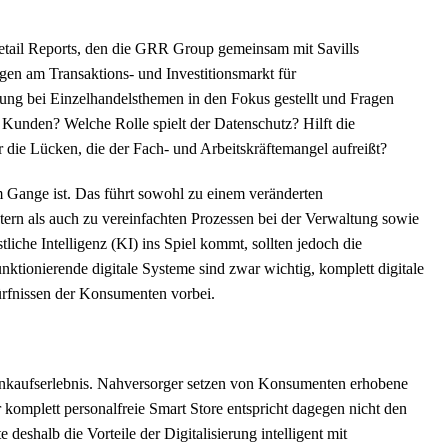
etail Reports, den die GRR Group gemeinsam mit Savills
gen am Transaktions- und Investitionsmarkt für
ung bei Einzelhandelsthemen in den Fokus gestellt und Fragen
ie Kunden? Welche Rolle spielt der Datenschutz? Hilft die
r die Lücken, die der Fach- und Arbeitskräftemangel aufreißt?
lem Gange ist. Das führt sowohl zu einem veränderten
ern als auch zu vereinfachten Prozessen bei der Verwaltung sowie
he Intelligenz (KI) ins Spiel kommt, sollten jedoch die
ktionierende digitale Systeme sind zwar wichtig, komplett digitale
ürfnissen der Konsumenten vorbei.
 Einkaufserlebnis. Nahversorger setzen von Konsumenten erhobene
komplett personalfreie Smart Store entspricht dagegen nicht den
deshalb die Vorteile der Digitalisierung intelligent mit