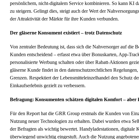
persönlichem, nicht-digitalem Service kombinieren. So kann KI d
zu steigern. Gelingt dies, steigt auch der Wert der Nahversorgun
der Attraktivität der Märkte für ihre Kunden verbunden.
Der gläserne Konsument existiert – trotz Datenschutz
Von zentraler Bedeutung ist, dass sich die Nahversorger auf die B
Kunden entscheidend – erfasst etwa über Bonuskarten, App-Tracki
personalisierte Werbung schalten oder über Rabatt-Aktionen gez
gläserne Kunde findet in den datenschutzrechtlichen Regelunge
Grenzen. Respektiert der Lebensmitteleinzelhandel den Schutz der
Einkaufserlebnis gezielt zu verbessern.
Befragung: Konsumenten schätzen digitalen Komfort – aber 
Für den Report hat die GRR Group erstmals die Kunden von Einze
Nutzung neuer Technologien zu erhalten. Dabei wurden etwa Sel
der Befragten als wichtig bewertet. Handyladestationen, digital
überwiegend unwichtig eingestuft. Auch die Nutzung angebotener