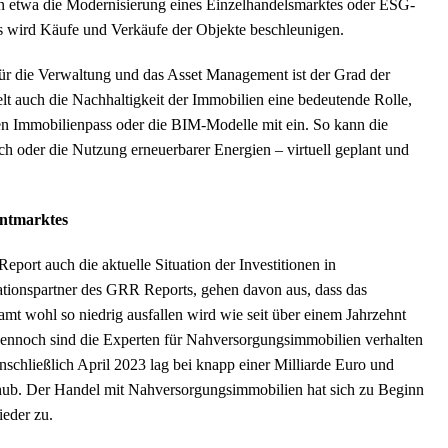
 etwa die Modernisierung eines Einzelhandelsmarktes oder ESG-
s wird Käufe und Verkäufe der Objekte beschleunigen.
ür die Verwaltung und das Asset Management ist der Grad der
ielt auch die Nachhaltigkeit der Immobilien eine bedeutende Rolle,
len Immobilienpass oder die BIM-Modelle mit ein. So kann die
 oder die Nutzung erneuerbarer Energien – virtuell geplant und
entmarktes
port auch die aktuelle Situation der Investitionen in
tionspartner des GRR Reports, gehen davon aus, dass das
t wohl so niedrig ausfallen wird wie seit über einem Jahrzehnt
 Dennoch sind die Experten für Nahversorgungsimmobilien verhalten
schließlich April 2023 lag bei knapp einer Milliarde Euro und
hub. Der Handel mit Nahversorgungsimmobilien hat sich zu Beginn
ieder zu.