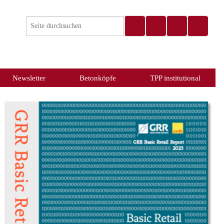
Newsletter
Betonköpfe
TPP institutional