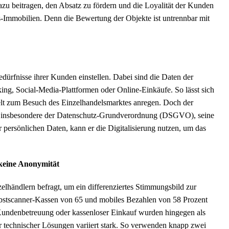
azu beitragen, den Absatz zu fördern und die Loyalität der Kunden
gs-Immobilien. Denn die Bewertung der Objekte ist untrennbar mit
edürfnisse ihrer Kunden einstellen. Dabei sind die Daten der
ng, Social-Media-Plattformen oder Online-Einkäufe. So lässt sich
ielt zum Besuch des Einzelhandelsmarktes anregen. Doch der
n, insbesondere der Datenschutz-Grundverordnung (DSGVO), seine
 persönlichen Daten, kann er die Digitalisierung nutzen, um das
keine Anonymität
lhändlern befragt, um ein differenziertes Stimmungsbild zur
bstscanner-Kassen von 65 und mobiles Bezahlen von 58 Prozent
e Kundenbetreuung oder kassenloser Einkauf wurden hingegen als
 technischer Lösungen variiert stark. So verwenden knapp zwei