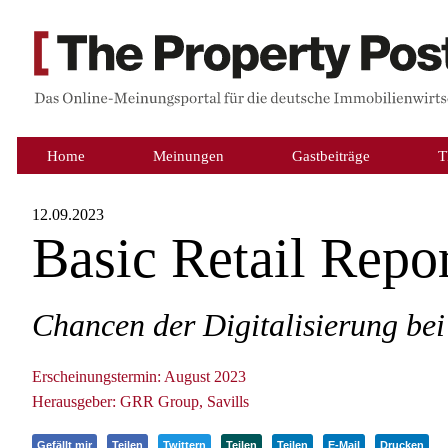
Home
Meinungen
Gastbeiträge
T
12.09.2023
Basic Retail Repo
Chancen der Digitalisierung be
Erscheinungstermin: August 2023
Herausgeber: GRR Group, Savills
Gefällt mir
Teilen
Twittern
Teilen
Teilen
E-Mail
Drucken