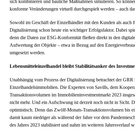
sich kombinieren und bauliche Maßnahmen simulieren. So können
konforme Veränderungen virtuell durchgespielt werden – auch da
Sowohl im Geschäft der Einzelhändler mit den Kunden als auch f
Digitalisierung schon heute ein wichtiger Erfolgsfaktor. Dabei sp
denn die Daten zur ESG-Konformität fließen direkt in den digita
Aufwertung der Objekte – etwa in Bezug auf den Energieverbrauch
umgesetzt werden.
Lebensmitteleinzelhandel bleibt Stabilitätsanker des Investm
Unabhängig vom Prozess der Digitalisierung betrachtet der GRR Re
Einzelhandelsimmobilien. Die Experten von Savills, dem Koopera
Transaktionsvolumen im Immobilieninvestmentmarkt 2023 insgesam
nicht mehr. Und ein Aufschwung ist derzeit noch nicht in Sicht.
optimistisch. Denn das Zwölf-Monats-Transaktionsvolumen bis ein
damit kaum niedriger als während der Jahre vor dem Pandemiesc
des Jahres 2023 stabilisiert und nahm im weiteren Jahresverlauf w