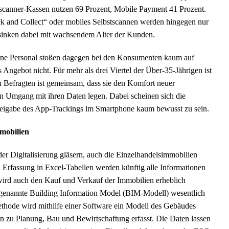
tscanner-Kassen nutzen 69 Prozent, Mobile Payment 41 Prozent.
ck and Collect“ oder mobiles Selbstscannen werden hingegen nur
 sinken dabei mit wachsendem Alter der Kunden.
ohne Personal stoßen dagegen bei den Konsumenten kaum auf
 Angebot nicht. Für mehr als drei Viertel der Über-35-Jährigen ist
n Befragten ist gemeinsam, dass sie den Komfort neuer
en Umgang mit ihren Daten legen. Dabei scheinen sich die
igabe des App-Trackings im Smartphone kaum bewusst zu sein.
mmobilien
er Digitalisierung gläsern, auch die Einzelhandelsimmobilien
n Erfassung in Excel-Tabellen werden künftig alle Informationen
wird auch den Kauf und Verkauf der Immobilien erheblich
ogenannte Building Information Model (BIM-Modell) wesentlich
Methode wird mithilfe einer Software ein Modell des Gebäudes
en zu Planung, Bau und Bewirtschaftung erfasst. Die Daten lassen