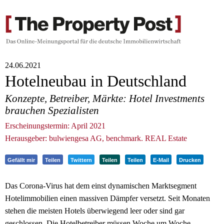
24.06.2021
Hotelneubau in Deutschland
Konzepte, Betreiber, Märkte: Hotel Investments
brauchen Spezialisten
Erscheinungstermin: April 2021
Herausgeber: bulwiengesa AG, benchmark. REAL Estate
Gefällt mir
Teilen
Twittern
Teilen
Teilen
E-Mail
Drucken
Das Corona-Virus hat dem einst dynamischen Marktsegment
Hotelimmobilien einen massiven Dämpfer versetzt. Seit Monaten
stehen die meisten Hotels überwiegend leer oder sind gar
geschlossen. Die Hotelbetreiber müssen Woche um Woche