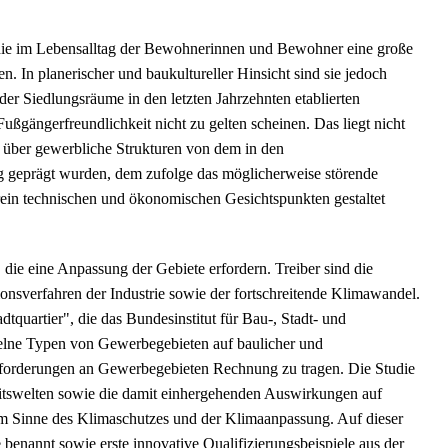
 die im Lebensalltag der Bewohnerinnen und Bewohner eine große
. In planerischer und baukultureller Hinsicht sind sie jedoch
 der Siedlungsräume in den letzten Jahrzehnten etablierten
ßgängerfreundlichkeit nicht zu gelten scheinen. Das liegt nicht
 über gewerbliche Strukturen von dem in den
g geprägt wurden, dem zufolge das möglicherweise störende
rein technischen und ökonomischen Gesichtspunkten gestaltet
ie eine Anpassung der Gebiete erfordern. Treiber sind die
nsverfahren der Industrie sowie der fortschreitende Klimawandel.
uartier", die das Bundesinstitut für Bau-, Stadt- und
zelne Typen von Gewerbegebieten auf baulicher und
forderungen an Gewerbegebieten Rechnung zu tragen. Die Studie
eitswelten sowie die damit einhergehenden Auswirkungen auf
m Sinne des Klimaschutzes und der Klimaanpassung. Auf dieser
enannt sowie erste innovative Qualifizierungsbeispiele aus der