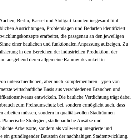
chen, Berlin, Kassel und Stuttgart konnten insgesamt fünf
blichen Ausrichtungen, Problemlagen und Bedarfen identifiziert
icklungskonzepte erarbeitet, die passgenau an den jeweiligen
Sinne einer baulichen und funktionalen Anpassung aufzeigen. Zu
isierung in den Bereichen der industriellen Produktion, der
ervon ausgehend deren allgemeine Raumwirksamkeit in
g von unterschiedlichen, aber auch komplementären Typen von
rnetzte wirtschaftliche Basis aus verschiedenen Branchen und
fikationsniveaus entwickeln. Die bauliche Verdichtung trägt dabei
rbrauch zum Freiraumschutz bei, sondern ermöglicht auch, dass
n arbeiten müssen, sondern in qualitätsvollen Stadträumen
 Planerische Strategien, städtebauliche Ansätze und
lichte Arbeitsorte, sondern als vollwertig integrierte und
eise ein grundlegender Baustein der nachhaltigen Stadtentwicklung.