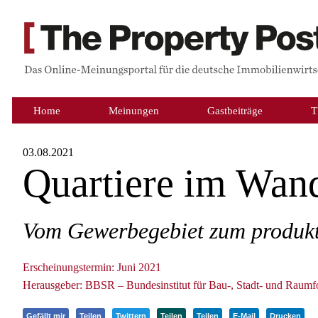
Home
Meinungen
Gastbeiträge
T
03.08.2021
Quartiere im Wand
Vom Gewerbegebiet zum produkti
Erscheinungstermin: Juni 2021
Herausgeber: BBSR – Bundesinstitut für Bau-, Stadt- und Raum
Gefällt mir
Teilen
Twittern
Teilen
Teilen
E-Mail
Drucken