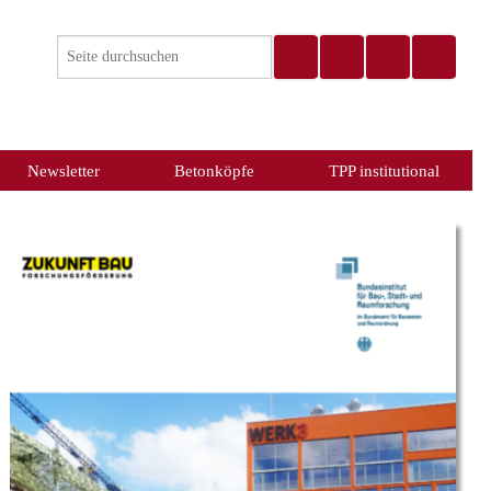
Newsletter
Betonköpfe
TPP institutional