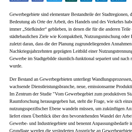
Gewerbegebiete sind elementare Bestandteile der Stadtregionen,
Bedeutung als Orte der Arbeit, des Handels und des Verkehrs haben
immer „Stiefkinder“ geblieben, in denen die für die anderen Teile
städtebaulichen Ziele wie Kompaktheit, Nutzungsmischung oder Fu
zuletzt daran, dass die der Planung zugrundeliegenden Annahmen
Nachkriegsjahrzehnten geprägten Leitbild einer Nutzungstrennun
Gewerbe im Stadtgebilde räumlich-funktional separiert und nach 
wurde.
Der Bestand an Gewerbegebieten unterliegt Wandlungsprozessen, d
wachsende Dienstleistungsbranche, neue, emissionsarme Produktio
Im Zentrum der Studie "Vom Gewerbegebiet zum produktiven Stadtq
Raumforschung herausgegeben hat, steht die Frage, wie sich ein
nutzungsspezifischer Ebene wandeln müssen, um zukünftigen An
liefert einen Überblick über den bevorstehenden Wandel der Arb
Gewerbe- und Industriegebiete und benennt Anpassungsbedarfe i
Grundlage werden die veränderten Ansprüche an Gewerbegebiete b