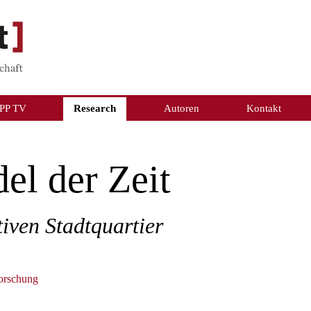
PP TV
Research
Autoren
Kontakt
el der Zeit
ven Stadtquartier
forschung