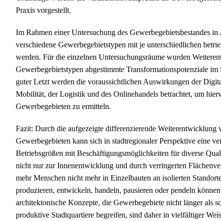
Praxis vorgestellt.
Im Rahmen einer Untersuchung des Gewerbegebietsbestandes in Aa
verschiedene Gewerbegebietstypen mit je unterschiedlichen betrie
werden. Für die einzelnen Untersuchungsräume wurden Weiterentw
Gewerbegebietstypen abgestimmte Transformationspotenziale im 
guter Letzt werden die voraussichtlichen Auswirkungen der Digital
Mobilität, der Logistik und des Onlinehandels betrachtet, um hi
Gewerbegebieten zu ermitteln.
Fazit: Durch die aufgezeigte differenzierende Weiterentwicklun
Gewerbegebieten kann sich in stadtregionaler Perspektive eine ve
Betriebsgrößen mit Beschäftigungsmöglichkeiten für diverse Quali
nicht nur zur Innenentwicklung und durch verringerten Flächenve
mehr Menschen nicht mehr in Einzelbauten an isolierten Standorte
produzieren, entwickeln, handeln, pausieren oder pendeln können.
architektonische Konzepte, die Gewerbegebiete nicht länger als sch
produktive Stadtquartiere begreifen, sind daher in vielfältiger W