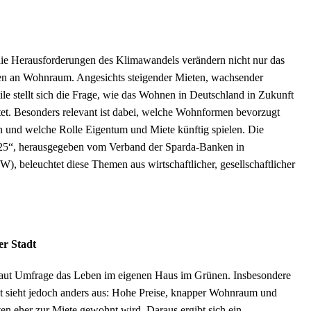
ie Herausforderungen des Klimawandels verändern nicht nur das
en an Wohnraum. Angesichts steigender Mieten, wachsender
e stellt sich die Frage, wie das Wohnen in Deutschland in Zukunft
tet. Besonders relevant ist dabei, welche Wohnformen bevorzugt
und welche Rolle Eigentum und Miete künftig spielen. Die
025“, herausgegeben vom Verband der Sparda-Banken in
), beleuchtet diese Themen aus wirtschaftlicher, gesellschaftlicher
er Stadt
 laut Umfrage das Leben im eigenen Haus im Grünen. Insbesondere
t sieht jedoch anders aus: Hohe Preise, knapper Wohnraum und
en eher zur Miete gewohnt wird. Daraus ergibt sich ein