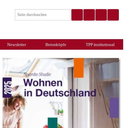
Newsletter
Betonköpfe
TPP institutional