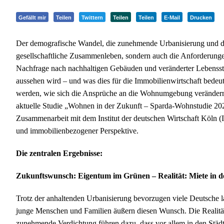
Gefällt mir
Teilen
Twittern
Teilen
Teilen
E-Mail
Drucken
Der demografische Wandel, die zunehmende Urbanisierung und d
gesellschaftliche Zusammenleben, sondern auch die Anforderung
Nachfrage nach nachhaltigen Gebäuden und veränderter Lebensstil
aussehen wird – und was dies für die Immobilienwirtschaft bedeu
werden, wie sich die Ansprüche an die Wohnumgebung verändern 
aktuelle Studie „Wohnen in der Zukunft – Sparda-Wohnstudie 2
Zusammenarbeit mit dem Institut der deutschen Wirtschaft Köln (IW
und immobilienbezogener Perspektive.
Die zentralen Ergebnisse:
Zukunftswunsch: Eigentum im Grünen – Realität: Miete in d
Trotz der anhaltenden Urbanisierung bevorzugen viele Deutsche
junge Menschen und Familien äußern diesen Wunsch. Die Realitä
zunehmende Verdichtung führen dazu, dass vor allem in den Städt