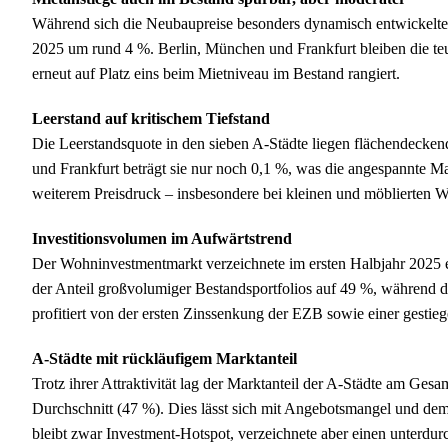
Während sich die Neubaupreise besonders dynamisch entwickelten,
2025 um rund 4 %. Berlin, München und Frankfurt bleiben die t
erneut auf Platz eins beim Mietniveau im Bestand rangiert.
Leerstand auf kritischem Tiefstand
Die Leerstandsquote in den sieben A-Städte liegen flächendeckend
und Frankfurt beträgt sie nur noch 0,1 %, was die angespannte Mar
weiterem Preisdruck – insbesondere bei kleinen und möblierten
Investitionsvolumen im Aufwärtstrend
Der Wohninvestmentmarkt verzeichnete im ersten Halbjahr 2025 
der Anteil großvolumiger Bestandsportfolios auf 49 %, während 
profitiert von der ersten Zinssenkung der EZB sowie einer gestieg
A-Städte mit rückläufigem Marktanteil
Trotz ihrer Attraktivität lag der Marktanteil der A-Städte am Ges
Durchschnitt (47 %). Dies lässt sich mit Angebotsmangel und dem
bleibt zwar Investment-Hotspot, verzeichnete aber einen unterdur