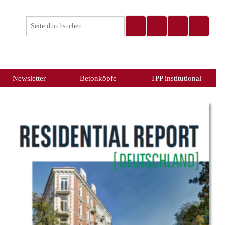
Newsletter
Betonköpfe
TPP institutional