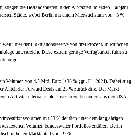
 stiegen die Bestandsmieten in den A-Städten im ersten Halbjahr
euersten Städte, wobei Berlin mit einem Mietwachstum von +3 %
 weit unter der Fluktuationsreserve von drei Prozent. In München
ktlage unterstreicht. Diese extrem geringe Verfügbarkeit führt zu
 Wohnungen.
ein Volumen von 4,5 Mrd. Euro (+36 % ggü. H1 2024). Dabei stieg
der Anteil der Forward Deals auf 23 % zurückging. Der Markt
enen Aktivität internationaler Investoren, besonders aus den USA.
amtinvestitionsvolumen mit 33 % deutlich unter dem langjährigen
 gestiegenen Volumen bundesweiter Portfolios erklären. Berlin
chschnittlichen Marktanteil von 19 %.