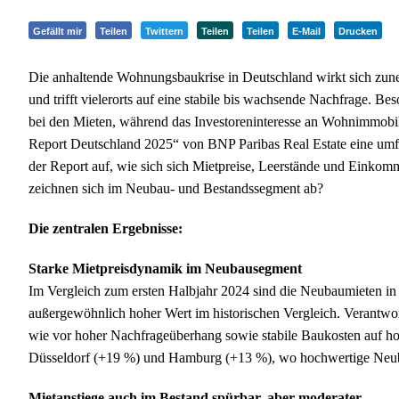
Gefällt mir
Teilen
Twittern
Teilen
Teilen
E-Mail
Drucken
Die anhaltende Wohnungsbaukrise in Deutschland wirkt sich zu
und trifft vielerorts auf eine stabile bis wachsende Nachfrage. B
bei den Mieten, während das Investoreninteresse an Wohnimmobili
Report Deutschland 2025“ von BNP Paribas Real Estate eine um
der Report auf, wie sich sich Mietpreise, Leerstände und Einko
zeichnen sich im Neubau- und Bestandssegment ab?
Die zentralen Ergebnisse:
Starke Mietpreisdynamik im Neubausegment
Im Vergleich zum ersten Halbjahr 2024 sind die Neubaumieten in 
außergewöhnlich hoher Wert im historischen Vergleich. Verantwor
wie vor hoher Nachfrageüberhang sowie stabile Baukosten auf h
Düsseldorf (+19 %) und Hamburg (+13 %), wo hochwertige Neub
Mietanstiege auch im Bestand spürbar, aber moderater