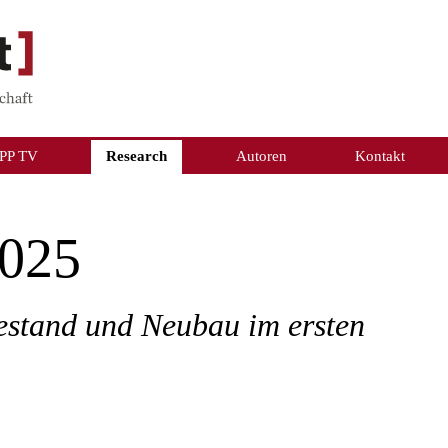
PP TV
Research
Autoren
Kontakt
025
estand und Neubau im ersten