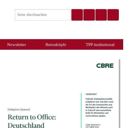
Newsletter
Betonköpfe
TPP institutional