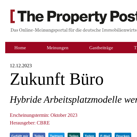
Home
Meinungen
Gastbeiträge
T
12.12.2023
Zukunft Büro
Hybride Arbeitsplatzmodelle we
Erscheinungstermin: Oktober 2023
Herausgeber: CBRE
Gefällt mir
Teilen
Twittern
Teilen
Teilen
E-Mail
Drucken