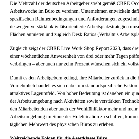
Die Mehrzahl der deutschen Arbeitgeber strebt gemäß CBRE Occup
Arbeitswoche im Büro zu vereinen. Unternehmen entwickeln dafür in
spezifischen Rahmenbedingungen und Anforderungen zugeschnitt
deswegen verstärkt aktivitätsorientierte Arbeitsplatzstrategien um
Flächen anmieten und zugleich Desk-Ratios (Verhältnis Arbeitsplät
Zugleich zeigt der CBRE Live-Work-Shop Report 2023, dass drei 
einer wöchentlichen Anwesenheit von drei oder mehr Tagen präfe
verbringen – aber auch nur zehn Prozent wünschen sich ein volls
Damit es den Arbeitgebern gelingt, ihre Mitarbeiter zurück in di
Vornehmlich handelt es sich dabei um standortspezifische Fakto
attraktives Lageumfeld. Von hoher Bedeutung ist daneben ein qual
der Arbeitsumgebung nach Aktivitäten sowie verstärkten Technolo
den Mitarbeitenden aber auch der Wohlfühlfaktor mehr und mehr 
Arbeitsumgebung im Sinne der Hotelification zu schaffen, komm
täglichen Mehrwert des physischen Büros zu erleben.
Weitreichende Folgen für die Assetklasse Büro