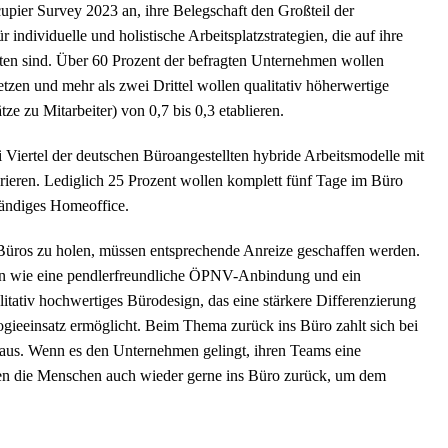
ier Survey 2023 an, ihre Belegschaft den Großteil der
dividuelle und holistische Arbeitsplatzstrategien, die auf ihre
en sind. Über 60 Prozent der befragten Unternehmen wollen
setzen und mehr als zwei Drittel wollen qualitativ höherwertige
ze zu Mitarbeiter) von 0,7 bis 0,3 etablieren.
Viertel der deutschen Büroangestellten hybride Arbeitsmodelle mit
rieren. Lediglich 25 Prozent wollen komplett fünf Tage im Büro
tändiges Homeoffice.
e Büros zu holen, müssen entsprechende Anreize geschaffen werden.
ren wie eine pendlerfreundliche ÖPNV-Anbindung und ein
itativ hochwertiges Bürodesign, das eine stärkere Differenzierung
gieeinsatz ermöglicht. Beim Thema zurück ins Büro zahlt sich bei
aus. Wenn es den Unternehmen gelingt, ihren Teams eine
en die Menschen auch wieder gerne ins Büro zurück, um dem