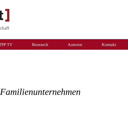
TPP TV
Research
Autoren
Kontakt
e
ür Familienunternehmen