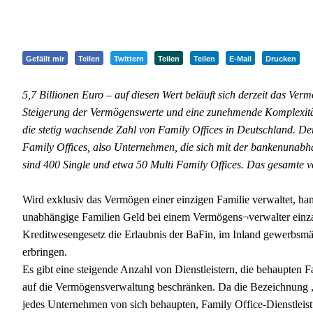
Gefällt mir
Teilen
Twittern
Teilen
Teilen
E-Mail
Drucken
5,7 Billionen Euro – auf diesen Wert beläuft sich derzeit das Ve
Steigerung der Vermögenswerte und eine zunehmende Komplexität
die stetig wachsende Zahl von Family Offices in Deutschland. Der
Family Offices, also Unternehmen, die sich mit der bankenunab
sind 400 Single und etwa 50 Multi Family Offices. Das gesamte v
Wird exklusiv das Vermögen einer einzigen Familie verwaltet, han
unabhängige Familien Geld bei einem Vermögens¬verwalter einza
Kreditwesengesetz die Erlaubnis der BaFin, im Inland gewerbsmä
erbringen.
Es gibt eine steigende Anzahl von Dienstleistern, die behaupten Fa
auf die Vermögensverwaltung beschränken. Da die Bezeichnung „Fa
jedes Unternehmen von sich behaupten, Family Office-Dienstleis