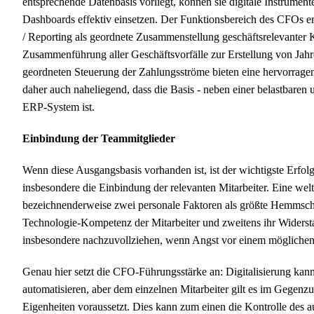
entsprechende Datenbasis vorliegt, können sie digitale Instrumen
Dashboards effektiv einsetzen. Der Funktionsbereich des CFOs er
/ Reporting als geordnete Zusammenstellung geschäftsrelevanter 
Zusammenführung aller Geschäftsvorfälle zur Erstellung von Jah
geordneten Steuerung der Zahlungsströme bieten eine hervorragend
daher auch naheliegend, dass die Basis - neben einer belastbaren 
ERP-System ist.
Einbindung der Teammitglieder
Wenn diese Ausgangsbasis vorhanden ist, ist der wichtigste Erfol
insbesondere die Einbindung der relevanten Mitarbeiter. Eine we
bezeichnenderweise zwei personale Faktoren als größte Hemmschuh
Technologie-Kompetenz der Mitarbeiter und zweitens ihr Widerstan
insbesondere nachzuvollziehen, wenn Angst vor einem möglichen 
Genau hier setzt die CFO-Führungsstärke an: Digitalisierung ka
automatisieren, aber dem einzelnen Mitarbeiter gilt es im Gegenz
Eigenheiten voraussetzt. Dies kann zum einen die Kontrolle des a