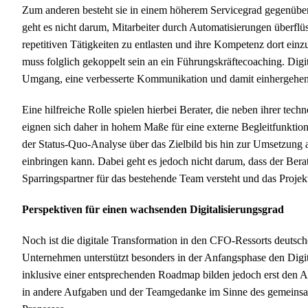
Zum anderen besteht sie in einem höherem Servicegrad gegenübe
geht es nicht darum, Mitarbeiter durch Automatisierungen überflüs
repetitiven Tätigkeiten zu entlasten und ihre Kompetenz dort einzu
muss folglich gekoppelt sein an ein Führungskräftecoaching. Digit
Umgang, eine verbesserte Kommunikation und damit einhergehend 
Eine hilfreiche Rolle spielen hierbei Berater, die neben ihrer te
eignen sich daher in hohem Maße für eine externe Begleitfunktion.
der Status-Quo-Analyse über das Zielbild bis hin zur Umsetzung 
einbringen kann. Dabei geht es jedoch nicht darum, dass der Berater
Sparringspartner für das bestehende Team versteht und das Proje
Perspektiven für einen wachsenden Digitalisierungsgrad
Noch ist die digitale Transformation in den CFO-Ressorts deutsch
Unternehmen unterstützt besonders in der Anfangsphase den Digita
inklusive einer entsprechenden Roadmap bilden jedoch erst den A
in andere Aufgaben und der Teamgedanke im Sinne des gemeinsam