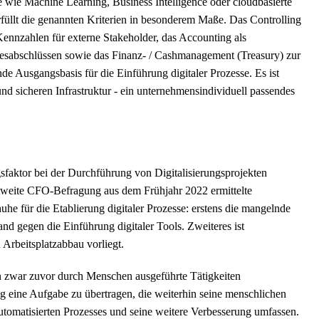
te wie Machine Learning, Business Intelligence oder cloudbasierte
füllt die genannten Kriterien in besonderem Maße. Das Controlling
Kennzahlen für externe Stakeholder, das Accounting als
resabschlüssen sowie das Finanz- / Cashmanagement (Treasury) zur
e Ausgangsbasis für die Einführung digitaler Prozesse. Es ist
und sicheren Infrastruktur - ein unternehmensindividuell passendes
gsfaktor bei der Durchführung von Digitalisierungsprojekten
ltweite CFO-Befragung aus dem Frühjahr 2022 ermittelte
e für die Etablierung digitaler Prozesse: erstens die mangelnde
d gegen die Einführung digitaler Tools. Zweiteres ist
Arbeitsplatzabbau vorliegt.
nn zwar zuvor durch Menschen ausgeführte Tätigkeiten
ug eine Aufgabe zu übertragen, die weiterhin seine menschlichen
utomatisierten Prozesses und seine weitere Verbesserung umfassen.