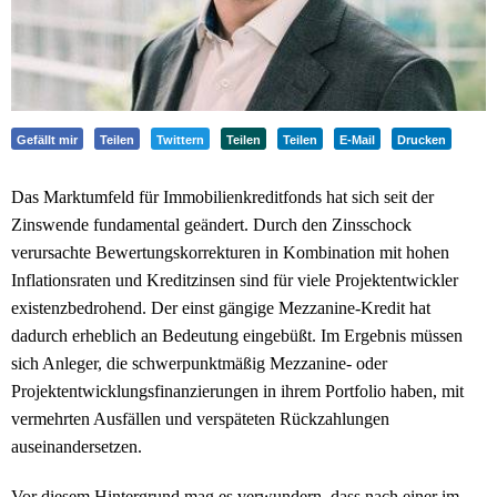
Gefällt mir
Teilen
Twittern
Teilen
Teilen
E-Mail
Drucken
Das Marktumfeld für Immobilienkreditfonds hat sich seit der
Zinswende fundamental geändert. Durch den Zinsschock
verursachte Bewertungskorrekturen in Kombination mit hohen
Inflationsraten und Kreditzinsen sind für viele Projektentwickler
existenzbedrohend. Der einst gängige Mezzanine-Kredit hat
dadurch erheblich an Bedeutung eingebüßt. Im Ergebnis müssen
sich Anleger, die schwerpunktmäßig Mezzanine- oder
Projektentwicklungsfinanzierungen in ihrem Portfolio haben, mit
vermehrten Ausfällen und verspäteten Rückzahlungen
auseinandersetzen.
Vor diesem Hintergrund mag es verwundern, dass nach einer im