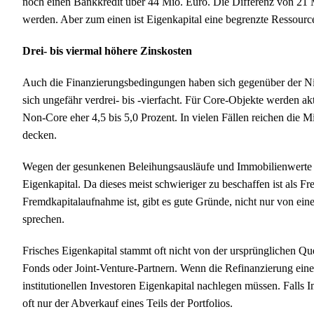
noch einen Bankkredit über 44 Mio. Euro. Die Differenz von 21 M
werden. Aber zum einen ist Eigenkapital eine begrenzte Ressource
Drei- bis viermal höhere Zinskosten
Auch die Finanzierungsbedingungen haben sich gegenüber der Nie
sich ungefähr verdrei- bis -vierfacht. Für Core-Objekte werden aktu
Non-Core eher 4,5 bis 5,0 Prozent. In vielen Fällen reichen die 
decken.
Wegen der gesunkenen Beleihungsausläufe und Immobilienwerte f
Eigenkapital. Da dieses meist schwieriger zu beschaffen ist als F
Fremdkapitalaufnahme ist, gibt es gute Gründe, nicht nur von ein
sprechen.
Frisches Eigenkapital stammt oft nicht von der ursprünglichen Qu
Fonds oder Joint-Venture-Partnern. Wenn die Refinanzierung einen
institutionellen Investoren Eigenkapital nachlegen müssen. Falls 
oft nur der Abverkauf eines Teils der Portfolios.