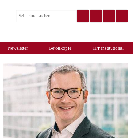
Newsletter
Betonköpfe
TPP institutional