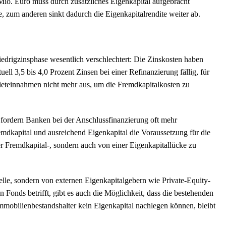
io. Euro muss durch zusätzliches Eigenkapital aufgebracht
, zum anderen sinkt dadurch die Eigenkapitalrendite weiter ab.
drigzinsphase wesentlich verschlechtert: Die Zinskosten haben
ell 3,5 bis 4,0 Prozent Zinsen bei einer Refinanzierung fällig, für
Mieteinnahmen nicht mehr aus, um die Fremdkapitalkosten zu
ordern Banken bei der Anschlussfinanzierung oft mehr
remdkapital und ausreichend Eigenkapital die Voraussetzung für die
er Fremdkapital-, sondern auch von einer Eigenkapitallücke zu
elle, sondern von externen Eigenkapitalgebern wie Private-Equity-
 Fonds betrifft, gibt es auch die Möglichkeit, dass die bestehenden
Immobilienbestandshalter kein Eigenkapital nachlegen können, bleibt