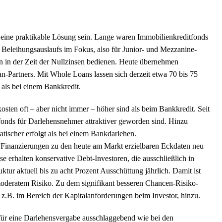
eine praktikable Lösung sein. Lange waren Immobilienkreditfonds
s Beleihungsauslaufs im Fokus, also für Junior- und Mezzanine-
en in der Zeit der Nullzinsen bedienen. Heute übernehmen
-Partners. Mit Whole Loans lassen sich derzeit etwa 70 bis 75
als bei einem Bankkredit.
sten oft – aber nicht immer – höher sind als beim Bankkredit. Seit
tfonds für Darlehensnehmer attraktiver geworden sind. Hinzu
tischer erfolgt als bei einem Bankdarlehen.
e Finanzierungen zu den heute am Markt erzielbaren Eckdaten neu
se erhalten konservative Debt-Investoren, die ausschließlich in
tur aktuell bis zu acht Prozent Ausschüttung jährlich. Damit ist
 moderatem Risiko. Zu dem signifikant besseren Chancen-Risiko-
 z.B. im Bereich der Kapitalanforderungen beim Investor, hinzu.
 für eine Darlehensvergabe ausschlaggebend wie bei den