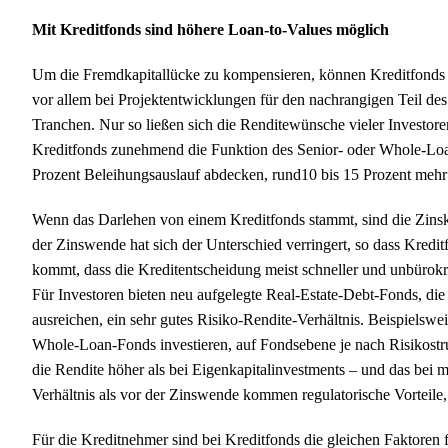
Mit Kreditfonds sind höhere Loan-to-Values möglich
Um die Fremdkapitallücke zu kompensieren, können Kreditfonds 
vor allem bei Projektentwicklungen für den nachrangigen Teil de
Tranchen. Nur so ließen sich die Renditewünsche vieler Investor
Kreditfonds zunehmend die Funktion des Senior- oder Whole-Loan
Prozent Beleihungsauslauf abdecken, rund10 bis 15 Prozent mehr 
Wenn das Darlehen von einem Kreditfonds stammt, sind die Zinsko
der Zinswende hat sich der Unterschied verringert, so dass Kredi
kommt, dass die Kreditentscheidung meist schneller und unbürokra
Für Investoren bieten neu aufgelegte Real-Estate-Debt-Fonds, di
ausreichen, ein sehr gutes Risiko-Rendite-Verhältnis. Beispielswei
Whole-Loan-Fonds investieren, auf Fondsebene je nach Risikostruk
die Rendite höher als bei Eigenkapitalinvestments – und das bei
Verhältnis als vor der Zinswende kommen regulatorische Vorteile,
Für die Kreditnehmer sind bei Kreditfonds die gleichen Faktoren