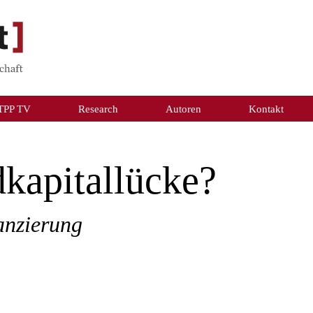
TPP TV
Research
Autoren
Kontakt
kapitallücke?
anzierung