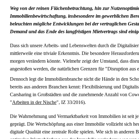
Weg von der reinen Flächenbetrachtung, hin zur Nutzenoptimieru
Immobilienbewirtschaftung, insbesondere im gewerblichen Bere
beleuchten mögliche Entwicklungen bei der vertraglichen Gesta
Demand und das Ende des langfristigen Mietvertrags sind einige
Dass sich unsere Arbeits- und Lebenswelten durch die Digitalisie
mittlerweile eine triviale Erkenntnis. Die besondere Herausforder
morgen verändern könnte. Vielmehr zeigt der Umstand, dass disr
angestoßen werden, die natürlichen Grenzen für "Disruption aus e
Dennoch legt die Immobilienbranche nicht die Hände in den Schoß,
bereits aus anderen Branchen kennt: Flexibilisierung und Digitali
Carsharing in Großstädten und die zunehmende Anzahl von Cowork
"
Arbeiten in der Nische
", IZ 33/2016).
Die Wahrnehmung und Vermarktbarkeit von Immobilien ist seit je
geprägt. Die Wertschöpfung aus einer Immobilie vollzieht sich heu
digitale Qualität eine zentrale Rolle spielen. Wie sich in anderen