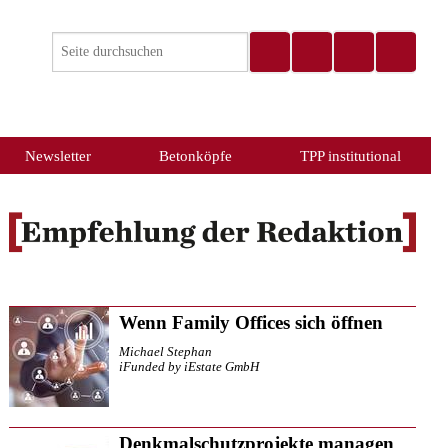
Newsletter
Betonköpfe
TPP institutional
Wenn Family Offices sich öffnen
Michael Stephan
iFunded by iEstate GmbH
Denkmalschutzprojekte managen