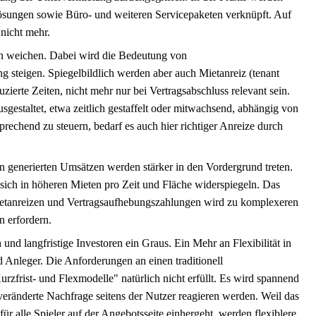
ösungen sowie Büro- und weiteren Servicepaketen verknüpft. Auf
 nicht mehr.
len weichen. Dabei wird die Bedeutung von
 steigen. Spiegelbildlich werden aber auch Mietanreiz (tenant
zierte Zeiten, nicht mehr nur bei Vertragsabschluss relevant sein.
usgestaltet, etwa zeitlich gestaffelt oder mitwachsend, abhängig von
rechend zu steuern, bedarf es auch hier richtiger Anreize durch
 generierten Umsätzen werden stärker in den Vordergrund treten.
 sich in höheren Mieten pro Zeit und Fläche widerspiegeln. Das
Mietanreizen und Vertragsaufhebungszahlungen wird zu komplexeren
n erfordern.
und langfristige Investoren ein Graus. Ein Mehr an Flexibilität in
d Anleger. Die Anforderungen an einen traditionell
rzfrist- und Flexmodelle" natürlich nicht erfüllt. Es wird spannend
 veränderte Nachfrage seitens der Nutzer reagieren werden. Weil das
für alle Spieler auf der Angebotsseite einhergeht, werden flexiblere