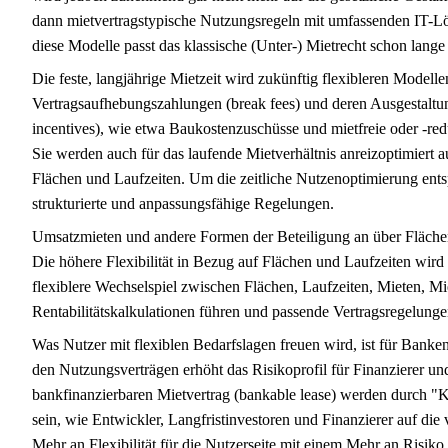
dann mietvertragstypische Nutzungsregeln mit umfassenden IT-L
diese Modelle passt das klassische (Unter-) Mietrecht schon lange
Die feste, langjährige Mietzeit wird zukünftig flexibleren Model
Vertragsaufhebungszahlungen (break fees) und deren Ausgestaltung
incentives), wie etwa Baukostenzuschüsse und mietfreie oder -redu
Sie werden auch für das laufende Mietverhältnis anreizoptimiert a
Flächen und Laufzeiten. Um die zeitliche Nutzenoptimierung entsp
strukturierte und anpassungsfähige Regelungen.
Umsatzmieten und andere Formen der Beteiligung an über Flächen
Die höhere Flexibilität in Bezug auf Flächen und Laufzeiten wird
flexiblere Wechselspiel zwischen Flächen, Laufzeiten, Mieten, 
Rentabilitätskalkulationen führen und passende Vertragsregelunge
Was Nutzer mit flexiblen Bedarfslagen freuen wird, ist für Banken 
den Nutzungsverträgen erhöht das Risikoprofil für Finanzierer un
bankfinanzierbaren Mietvertrag (bankable lease) werden durch "Ku
sein, wie Entwickler, Langfristinvestoren und Finanzierer auf die
Mehr an Flexibilität für die Nutzerseite mit einem Mehr an Risiko 