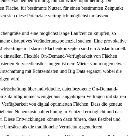
einer Flächenbetrachtung, hin zur Nutzenoptimierung. Die
ten Fläche, für bestimmte Nutzer, für einen bestimmten Zeitpunkt
en sich diese Potenziale vertraglich möglichst umfassend
Flächengröße und eine möglichst lange Laufzeit zu knüpfen, so
branche disruptives Veränderungspotenzial suchen. Eine provokative
 Mietverträge mit starren Flächenkonzepten sind ein Auslaufmodell.
ge einstellen. Flexible On-Demand-Verfügbarkeit von Flächen
sierten Servicedienstleistungen ist dem Mieter von morgen etwas
rtschaftung mit Echtzeitdaten und Big Data ergänzt, wobei die
olgen wird.
ewirtschaftung über individuelle, datenbezogene On-Demand-
 zukünftig immer weniger aus langjährigen Verträgen mit starren
Verfügbarkeit von digital optimierten Flächen. Dass die genaue
l eine Nebenkostenabrechnung in Echtzeit ermöglicht und das
kt. Diese Entwicklungen könnten dazu führen, dass flexibel und
e Umsätze als die traditionelle Vermietung generieren.