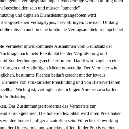
ntelligenter Vertragsgestaltungen. Mietverträge werden künftig noch
 maßgeschneidert sein und müssen "atmende"
tzung und digitalen Dienstleistungsangeboten wird
nicht vorgesehenen Vertragstypus, hervorbringen. Die nach Umfang
bilie müssen auch in eine kohärente Vertragsarchitektur eingebettet
viele Vermieter unwillkommene Ausnahmen vom Grundsatz der
 Nachfrage nach mehr Flexibilität bei der Vergrößerung und
- und Sonderkündigungsrechte erfordern. Damit wird zugleich eine
übrigen und zukünftigen Mieter notwendig. Der Vermieter wird
öglichen, bestimmte Flächen bedarfsgerecht mit der jeweils
 Elemente von strukturierter Preisfindung und von Bieterverfahren
llbar. Wichtig ist, vertraglich die richtigen Anreize zu schaffen
h Profitsharing.
ken. Das Zustimmungserfordernis des Vermieters zur
nd zurückgefahren. Die höhere Flexibilität wird ihren Preis haben.
s werden immer häufiger anzutreffen sein. Für echtes Coworking
tung der Untervermietung zurückgegriffen. In der Praxis werden