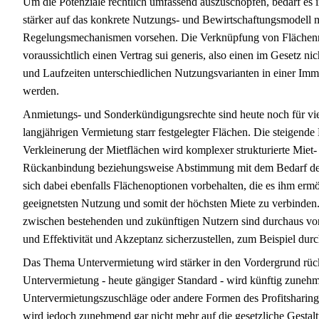
Um die Potenziale rechtlich umfassend auszuschöpfen, bedarf es i
stärker auf das konkrete Nutzungs- und Bewirtschaftungsmodell
Regelungsmechanismen vorsehen. Die Verknüpfung von Flächennu
voraussichtlich einen Vertrag sui generis, also einen im Gesetz 
und Laufzeiten unterschiedlichen Nutzungsvarianten in einer Immo
werden.
Anmietungs- und Sonderkündigungsrechte sind heute noch für 
langjährigen Vermietung starr festgelegter Flächen. Die steigende
Verkleinerung der Mietflächen wird komplexer strukturierte Miet
Rückanbindung beziehungsweise Abstimmung mit dem Bedarf der 
sich dabei ebenfalls Flächenoptionen vorbehalten, die es ihm erm
geeignetsten Nutzung und somit der höchsten Miete zu verbinden.
zwischen bestehenden und zukünftigen Nutzern sind durchaus vorste
und Effektivität und Akzeptanz sicherzustellen, zum Beispiel durc
Das Thema Untervermietung wird stärker in den Vordergrund rüc
Untervermietung - heute gängiger Standard - wird künftig zunehme
Untervermietungszuschläge oder andere Formen des Profitsharing
wird jedoch zunehmend gar nicht mehr auf die gesetzliche Gestal