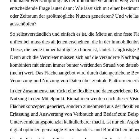
optimalen Wertschöpfung aus der Immobilie verändern: weg von r
entscheidende Frage lautet dann: Wie lässt sich mit einer bestimm
oder Zeitraum der größtmögliche Nutzen generieren? Und wie lass
ausschöpfen?
So selbstverständlich und einfach es ist, die Miete an eine feste 
unflexibel muss dies all jenen erscheinen, die in der Immobilien
These, die heute immer häufiger zu hören ist, lautet: Langfristige
Denn auch die Vermieter müssen sich auf die veränderte Nachfra
kombiniert mit einem immer bunter werdenden Strauß von datenba
(mehr) wert. Das Flächenangebot wird durch datengetriebene Bewi
Vernetzung und Nutzung von Daten über zentrale Plattformen erf
In der Zusammenschau rückt eine flexible und datengetriebene B
Nutzung in den Mittelpunkt. Einnahmen werden nach dieser Vision
Flächenkonzepten generiert, sondern zunehmend aus der flexiblen 
Erfassung und Auswertung von Verbrauch und Bedarf zum Beispie
Untervermietungspotenzial kalkulierbarer macht, ist nur ein Aspe
digital optimiert gemanagte Einzelhandels- und Büroflächen höher