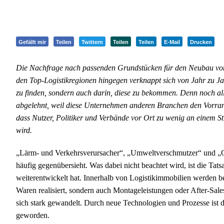
Gefällt mir
Teilen
Twittern
Teilen
Teilen
E-Mail
Drucken
Die Nachfrage nach passenden Grundstücken für den Neubau von 
den Top-Logistikregionen hingegen verknappt sich von Jahr zu Ja
zu finden, sondern auch darin, diese zu bekommen. Denn noch a
abgelehnt, weil diese Unternehmen anderen Branchen den Vorran
dass Nutzer, Politiker und Verbände vor Ort zu wenig an einem Str
wird.
„Lärm- und Verkehrsverursacher“, „Umweltverschmutzer“ und „Ge
häufig gegenübersieht. Was dabei nicht beachtet wird, ist die Tatsa
weiterentwickelt hat. Innerhalb von Logistikimmobilien werden b
Waren realisiert, sondern auch Montageleistungen oder After-Sale
sich stark gewandelt. Durch neue Technologien und Prozesse ist 
geworden.