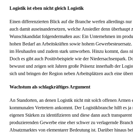
Logistik ist eben nicht gleich Logistik
Einen differenzierten Blick auf die Branche werfen allerdings n
auch damit auseinandersetzen, welche Ansiedler denn überhaupt zu
Wunschkandidat folgendermaßen aus: Ein Unternehmen im produzi
hohen Bedarf an Arbeitskräften sowie hohem Gewerbesteuersatz. Di
im Heuhaufen und zudem stark umworben. Hinzu kommt, dass nic
Doch es gibt auch Positivbeispiele wie der Niedersachsenpark. Dort
bewusst und zeigen seit Jahren große Präsenz innerhalb der Logis
sich und bringen der Region neben Arbeitsplätzen auch eine über
Wachstum als schlagkräftiges Argument
An Standorten, an denen Logistik nicht mit solch offenen Armen e
kommunalen Vertretern ankommt. Der Logistikbranche hilft es ja n
eigenen Stärken zu identifizieren und diese dann auch transpare
produzierenden Gewerbe eine eher schwer zu verlagernde Branche 
Absatzmarktes von elementarer Bedeutung ist. Darüber hinaus bef