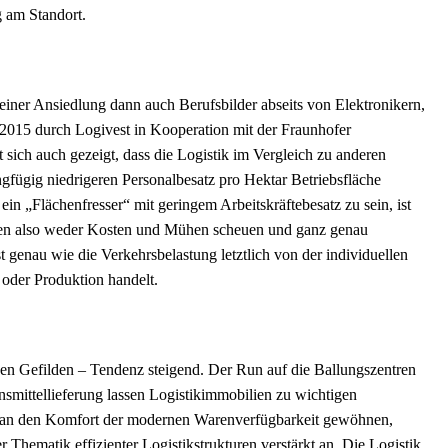
g am Standort.
 einer Ansiedlung dann auch Berufsbilder abseits von Elektronikern,
 2015 durch Logivest in Kooperation mit der Fraunhofer
 sich auch gezeigt, dass die Logistik im Vergleich zu anderen
fügig niedrigeren Personalbesatz pro Hektar Betriebsfläche
in „Flächenfresser“ mit geringem Arbeitskräftebesatz zu sein, ist
llten also weder Kosten und Mühen scheuen und ganz genau
t genau wie die Verkehrsbelastung letztlich von der individuellen
oder Produktion handelt.
hen Gefilden – Tendenz steigend. Der Run auf die Ballungszentren
mittellieferung lassen Logistikimmobilien zu wichtigen
r an den Komfort der modernen Warenverfügbarkeit gewöhnen,
Thematik effizienter Logistikstrukturen verstärkt an. Die Logistik