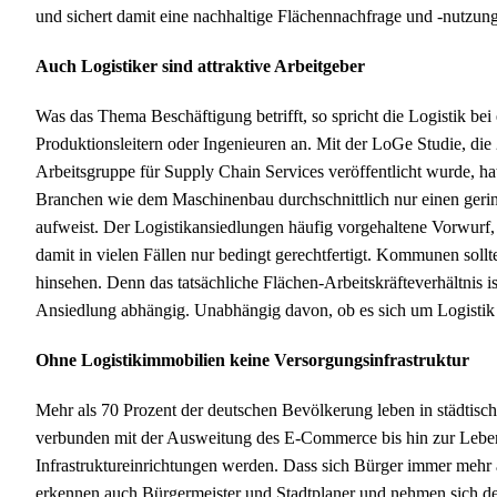
und sichert damit eine nachhaltige Flächennachfrage und -nutzun
Auch Logistiker sind attraktive Arbeitgeber
Was das Thema Beschäftigung betrifft, so spricht die Logistik bei
Produktionsleitern oder Ingenieuren an. Mit der LoGe Studie, die
Arbeitsgruppe für Supply Chain Services veröffentlicht wurde, hat
Branchen wie dem Maschinenbau durchschnittlich nur einen gering
aufweist. Der Logistikansiedlungen häufig vorgehaltene Vorwurf, e
damit in vielen Fällen nur bedingt gerechtfertigt. Kommunen so
hinsehen. Denn das tatsächliche Flächen-Arbeitskräfteverhältnis is
Ansiedlung abhängig. Unabhängig davon, ob es sich um Logistik 
Ohne Logistikimmobilien keine Versorgungsinfrastruktur
Mehr als 70 Prozent der deutschen Bevölkerung leben in städtisc
verbunden mit der Ausweitung des E-Commerce bis hin zur Lebens
Infrastruktureinrichtungen werden. Dass sich Bürger immer meh
erkennen auch Bürgermeister und Stadtplaner und nehmen sich der 