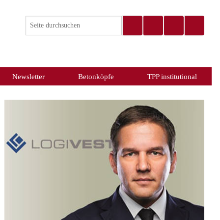
Newsletter
Betonköpfe
TPP institutional