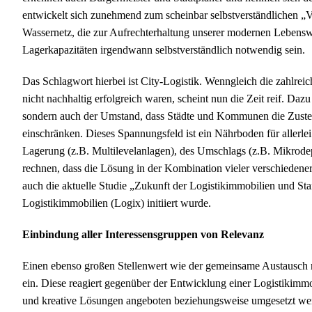
entwickelt sich zunehmend zum scheinbar selbstverständlichen „
Wassernetz, die zur Aufrechterhaltung unserer modernen Lebensw
Lagerkapazitäten irgendwann selbstverständlich notwendig sein.
Das Schlagwort hierbei ist City-Logistik. Wenngleich die zahlreic
nicht nachhaltig erfolgreich waren, scheint nun die Zeit reif. D
sondern auch der Umstand, dass Städte und Kommunen die Zuste
einschränken. Dieses Spannungsfeld ist ein Nährboden für allerle
Lagerung (z.B. Multilevelanlagen), des Umschlags (z.B. Mikrodepo
rechnen, dass die Lösung in der Kombination vieler verschieden
auch die aktuelle Studie „Zukunft der Logistikimmobilien und Stan
Logistikimmobilien (Logix) initiiert wurde.
Einbindung aller Interessensgruppen von Relevanz
Einen ebenso großen Stellenwert wie der gemeinsame Austausch m
ein. Diese reagiert gegenüber der Entwicklung einer Logistiki
und kreative Lösungen angeboten beziehungsweise umgesetzt werd