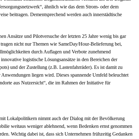
Versorgungsnetzwerk“, ähnlich wie das dem Strom- oder dem
eise beitragen. Dementsprechend werden auch innerstädtische
hen Ansätze und Pilotversuche der letzten 25 Jahre wenig bis gar
azu tragen nicht nur Themen wie SameDay/Hour-Belieferung bei,
llmöglichkeiten durch Auflagen und Verbote zunehmend
i innovative logistische Lösungsansätze in den Bereichen der
ts) und der Zustellung (z.B. Lastenfahrräder). Es ist damit zu
er Anwendungen liegen wird. Dieses spannende Umfeld beleuchtet
dorte aus Nutzersicht“, die im Rahmen der Initiative für
it Lokalpolitikern nimmt auch der Dialog mit der Bevölkerung
mmobilie weitaus weniger ablehnend, wenn Bedenken ernst genommen
en. Wichtig dabei ist, dass sich Unternehmen frühzeitig Gedanken