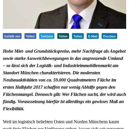
Gefällt mir
Teilen
Twittern
Teilen
Teilen
E-Mail
Drucken
Hohe Miet- und Grundstückspreise, mehr Nachfrage als Angebot
sowie starke Ausweichbewegungen in das angrenzende Umland
– so lässt sich der Logistik- und Industrieimmobilienmarkt am
Standort München charakterisieren. Die moderaten
Neubauaktivitäten von ca. 59.000 Quadratmetern Fläche im
ersten Halbjahr 2017 schaffen nur wenig Abhilfe gegen den
Flächenmangel. Dennoch gilt: Wer Flächen sucht, der wird auch
fündig. Voraussetzung hierfür ist allerdings ein gewisses Maß an
Flexibilität.
Weil im logistisch beliebten Osten und Norden Münchens kaum
noch freie Flächen zur Verfügung stehen, lassen sich seit geraumer