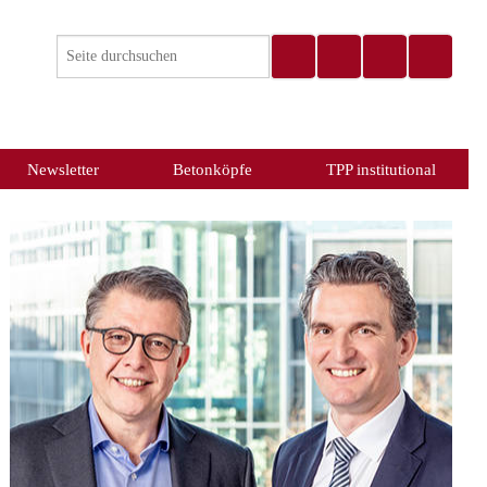
Newsletter
Betonköpfe
TPP institutional