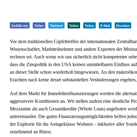
Gefällt mir
Teilen
Twittern
Teilen
Teilen
E-Mail
Drucken
Vor dem traditionellen Gipfeltreffen der internationalen Zentral
Wissenschaftler, Marktteilnehmer und andere Experten der Meinu
rechnen sei. Auch wenn wir uns sicherlich nicht kompetenter sehe
dass die Zinspolitik in den USA keinen unmittelbaren Einfluss au
an dieser Stelle schon wiederholt hingewiesen. An den makroök
Erachten nach keine derart substantiellen Veränderungen ergebe
Auf dem Markt für Immobilienfinanzierungen werden die alterna
aggressivere Konditionen an. Wir stellen zudem eine deutliche Pro
Mezzanine als auch Gesamtkredite (Whole Loan) angeboten werde
untereinander. Die guten Finanzierungsmöglichkeiten helfen jedoc
der Euphorie für die Anlageklasse Wohnen – inklusive aller Sond
zunehmend an Büros.