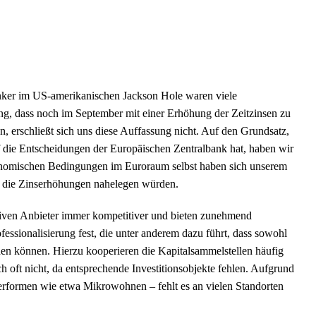
banker im US-amerikanischen Jackson Hole waren viele
ng, dass noch im September mit einer Erhöhung der Zeitzinsen zu
n, erschließt sich uns diese Auffassung nicht. Auf den Grundsatz,
f die Entscheidungen der Europäischen Zentralbank hat, haben wir
onomischen Bedingungen im Euroraum selbst haben sich unserem
n, die Zinserhöhungen nahelegen würden.
tiven Anbieter immer kompetitiver und bieten zunehmend
fessionalisierung fest, die unter anderem dazu führt, dass sowohl
n können. Hierzu kooperieren die Kapitalsammelstellen häufig
h oft nicht, da entsprechende Investitionsobjekte fehlen. Aufgrund
erformen wie etwa Mikrowohnen – fehlt es an vielen Standorten