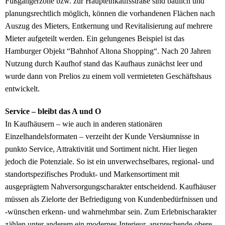
Fußgängerzone bzw. zur Haupteinkaufsstraße sind baulich und
planungsrechtlich möglich, können die vorhandenen Flächen nach
Auszug des Mieters, Entkernung und Revitalisierung auf mehrere
Mieter aufgeteilt werden. Ein gelungenes Beispiel ist das
Hamburger Objekt “Bahnhof Altona Shopping“. Nach 20 Jahren
Nutzung durch Kaufhof stand das Kaufhaus zunächst leer und
wurde dann von Prelios zu einem voll vermieteten Geschäftshaus
entwickelt.
Service – bleibt das A und O
In Kaufhäusern – wie auch in anderen stationären
Einzelhandelsformaten – verzeiht der Kunde Versäumnisse in
punkto Service, Attraktivität und Sortiment nicht. Hier liegen
jedoch die Potenziale. So ist ein unverwechselbares, regional- und
standortspezifisches Produkt- und Markensortiment mit
ausgeprägtem Nahversorgungscharakter entscheidend. Kaufhäuser
müssen als Zielorte der Befriedigung von Kundenbedürfnissen und
-wünschen erkenn- und wahrnehmbar sein. Zum Erlebnischarakter
zählen unter anderem ein modernes Interieur, ansprechende obere