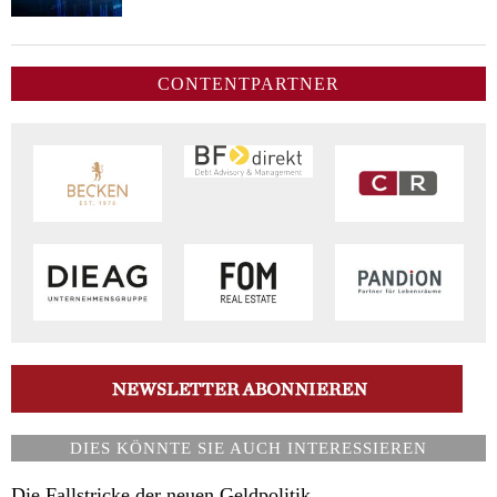
CONTENTPARTNER
DIES KÖNNTE SIE AUCH INTERESSIEREN
Die Fallstricke der neuen Geldpolitik