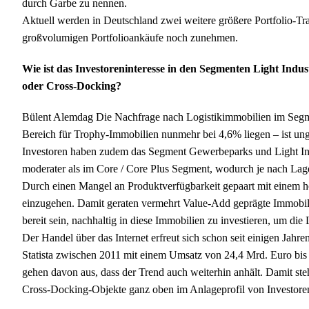
durch Garbe zu nennen.
Aktuell werden in Deutschland zwei weitere größere Portfolio-Tra
großvolumigen Portfolioankäufe noch zunehmen.
Wie ist das Investoreninteresse in den Segmenten Light Indu
oder Cross-Docking?
Bülent Alemdag Die Nachfrage nach Logistikimmobilien im Segm
Bereich für Trophy-Immobilien nunmehr bei 4,6% liegen – ist ung
Investoren haben zudem das Segment Gewerbeparks und Light Indu
moderater als im Core / Core Plus Segment, wodurch je nach La
Durch einen Mangel an Produktverfügbarkeit gepaart mit einem ho
einzugehen. Damit geraten vermehrt Value-Add geprägte Immobil
bereit sein, nachhaltig in diese Immobilien zu investieren, um die
Der Handel über das Internet erfreut sich schon seit einigen Jah
Statista zwischen 2011 mit einem Umsatz von 24,4 Mrd. Euro bis 
gehen davon aus, dass der Trend auch weiterhin anhält. Damit st
Cross-Docking-Objekte ganz oben im Anlageprofil von Investore