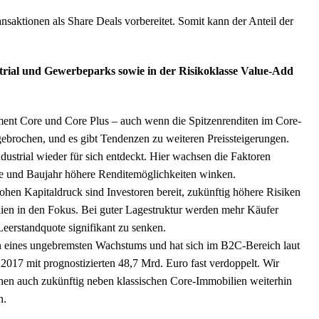
nsaktionen als Share Deals vorbereitet. Somit kann der Anteil der
strial und Gewerbeparks sowie in der Risikoklasse Value-Add
ent Core und Core Plus – auch wenn die Spitzenrenditen im Core-
ebrochen, und es gibt Tendenzen zu weiteren Preissteigerungen.
strial wieder für sich entdeckt. Hier wachsen die Faktoren
ge und Baujahr höhere Renditemöglichkeiten winken.
hen Kapitaldruck sind Investoren bereit, zukünftig höhere Risiken
ien in den Fokus. Bei guter Lagestruktur werden mehr Käufer
 Leerstandquote signifikant zu senken.
ren eines ungebremsten Wachstums und hat sich im B2C-Bereich laut
2017 mit prognostizierten 48,7 Mrd. Euro fast verdoppelt. Wir
ehen auch zukünftig neben klassischen Core-Immobilien weiterhin
n.