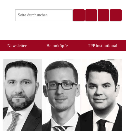
Newsletter
Betonköpfe
TPP institutional