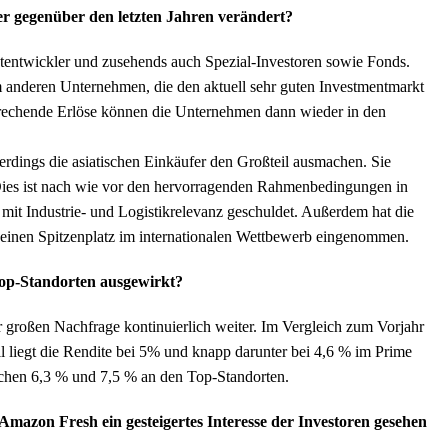
ier gegenüber den letzten Jahren verändert?
ktentwickler und zusehends auch Spezial-Investoren sowie Fonds.
 anderen Unternehmen, die den aktuell sehr guten Investmentmarkt
prechende Erlöse können die Unternehmen dann wieder in den
rdings die asiatischen Einkäufer den Großteil ausmachen. Sie
 Dies ist nach wie vor den hervorragenden Rahmenbedingungen in
mit Industrie- und Logistikrelevanz geschuldet. Außerdem hat die
t einen Spitzenplatz im internationalen Wettbewerb eingenommen.
Top-Standorten ausgewirkt?
 großen Nachfrage kontinuierlich weiter. Im Vergleich zum Vorjahr
ll liegt die Rendite bei 5% und knapp darunter bei 4,6 % im Prime
schen 6,3 % und 7,5 % an den Top-Standorten.
Amazon Fresh ein gesteigertes Interesse der Investoren gesehen