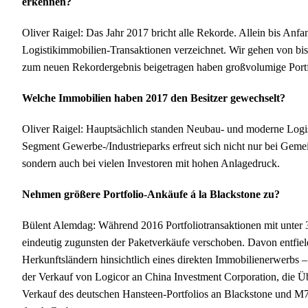
erkennen?
Oliver Raigel: Das Jahr 2017 bricht alle Rekorde. Allein bis An
Logistikimmobilien-Transaktionen verzeichnet. Wir gehen von b
zum neuen Rekordergebnis beigetragen haben großvolumige Portf
Welche Immobilien haben 2017 den Besitzer gewechselt?
Oliver Raigel: Hauptsächlich standen Neubau- und moderne Logi
Segment Gewerbe-/Industrieparks erfreut sich nicht nur bei Geme
sondern auch bei vielen Investoren mit hohen Anlagedruck.
Nehmen größere Portfolio-Ankäufe á la Blackstone zu?
Bülent Alemdag: Während 2016 Portfoliotransaktionen mit unter 
eindeutig zugunsten der Paketverkäufe verschoben. Davon entfiele
Herkunftsländern hinsichtlich eines direkten Immobilienerwerbs –
der Verkauf von Logicor an China Investment Corporation, die Ü
Verkauf des deutschen Hansteen-Portfolios an Blackstone und M7