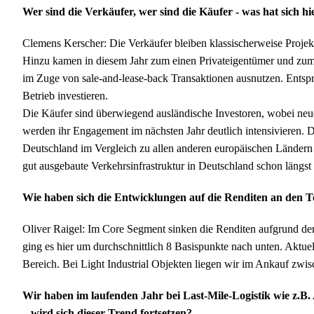
Wer sind die Verkäufer, wer sind die Käufer - was hat sich h
Clemens Kerscher: Die Verkäufer bleiben klassischerweise Proje
Hinzu kamen in diesem Jahr zum einen Privateigentümer und zum
im Zuge von sale-and-lease-back Transaktionen ausnutzen. Ents
Betrieb investieren.
Die Käufer sind überwiegend ausländische Investoren, wobei neue
werden ihr Engagement im nächsten Jahr deutlich intensivieren.
Deutschland im Vergleich zu allen anderen europäischen Ländern 
gut ausgebaute Verkehrsinfrastruktur in Deutschland schon längs
Wie haben sich die Entwicklungen auf die Renditen an den 
Oliver Raigel: Im Core Segment sinken die Renditen aufgrund der
ging es hier um durchschnittlich 8 Basispunkte nach unten. Aktue
Bereich. Bei Light Industrial Objekten liegen wir im Ankauf zwi
Wir haben im laufenden Jahr bei Last-Mile-Logistik wie z.B. 
– wird sich dieser Trend fortsetzen?