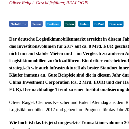
Oliver Reigel, Geschäftsführer, REALOGIS
Gefällt mir
Teilen
Twittern
Teilen
Teilen
E-Mail
Drucken
Der deutsche Logistikimmobilienmarkt erreicht in diesem Ja
das Investitionsvolumen für 2017 auf ca. 8 Mrd. EUR geschät
nicht nur auf stabile Mieten und – im Vergleich zu anderen A
Logistikimmobilien zurückzuführen. Ein dritter entscheidende
strategisch wie auch infrastrukturell als bester Standort inn
Käufer immens an. Gute Beispiele sind die in diesem Jahr 
China Investment Corporation (ca. 2 Mrd. EUR) und der Ha
EUR). Der nachhaltige Trend zu einer Institutionalisierung de
Oliver Raigel, Clemens Kerscher und Bülent Alemdag aus dem R
Logistikimmobilien 2017 und geben ihre Prognose für das Jahr 2
Wie hoch ist das bis jetzt umgesetzte Transaktionsvolumen 