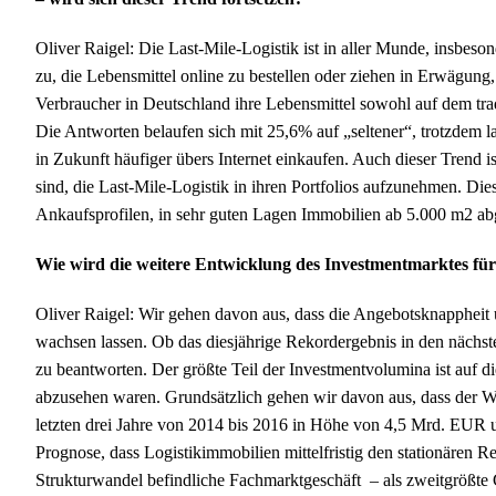
Oliver Raigel: Die Last-Mile-Logistik ist in aller Munde, insbe
zu, die Lebensmittel online zu bestellen oder ziehen in Erwägung,
Verbraucher in Deutschland ihre Lebensmittel sowohl auf dem trad
Die Antworten belaufen sich mit 25,6% auf „seltener“, trotzdem
in Zukunft häufiger übers Internet einkaufen. Auch dieser Trend i
sind, die Last-Mile-Logistik in ihren Portfolios aufzunehmen. Di
Ankaufsprofilen, in sehr guten Lagen Immobilien ab 5.000 m2 ab
Wie wird die weitere Entwicklung des Investmentmarktes für 
Oliver Raigel: Wir gehen davon aus, dass die Angebotsknappheit 
wachsen lassen. Ob das diesjährige Rekordergebnis in den nächste
zu beantworten. Der größte Teil der Investmentvolumina ist auf 
abzusehen waren. Grundsätzlich gehen wir davon aus, dass der W
letzten drei Jahre von 2014 bis 2016 in Höhe von 4,5 Mrd. EUR 
Prognose, dass Logistikimmobilien mittelfristig den stationären R
Strukturwandel befindliche Fachmarktgeschäft – als zweitgrößte