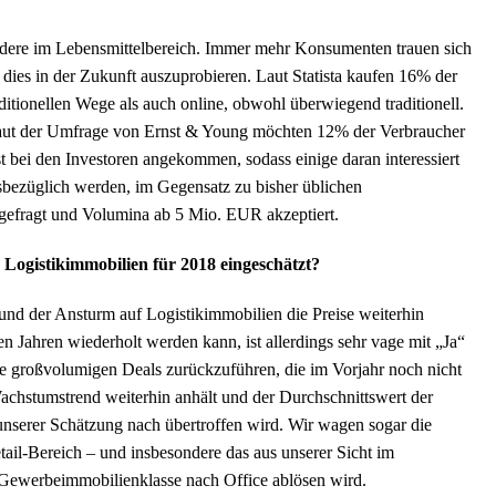
sondere im Lebensmittelbereich. Immer mehr Konsumenten trauen sich
 dies in der Zukunft auszuprobieren. Laut Statista kaufen 16% der
itionellen Wege als auch online, obwohl überwiegend traditionell.
 laut der Umfrage von Ernst & Young möchten 12% der Verbraucher
st bei den Investoren angekommen, sodass einige daran interessiert
esbezüglich werden, im Gegensatz zu bisher üblichen
gefragt und Volumina ab 5 Mio. EUR akzeptiert.
Logistikimmobilien für 2018 eingeschätzt?
und der Ansturm auf Logistikimmobilien die Preise weiterhin
n Jahren wiederholt werden kann, ist allerdings sehr vage mit „Ja“
die großvolumigen Deals zurückzuführen, die im Vorjahr noch nicht
achstumstrend weiterhin anhält und der Durchschnittswert der
unserer Schätzung nach übertroffen wird. Wir wagen sogar die
etail-Bereich – und insbesondere das aus unserer Sicht im
 Gewerbeimmobilienklasse nach Office ablösen wird.