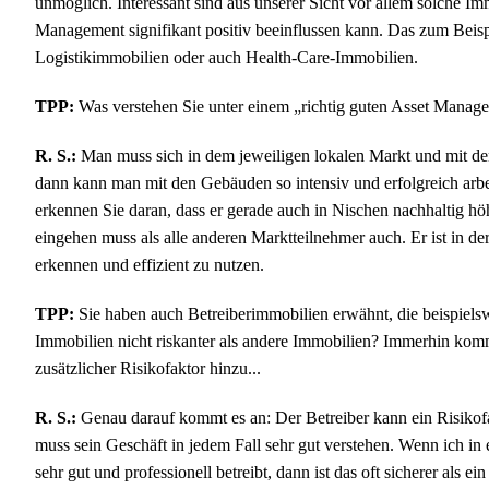
unmöglich. Interessant sind aus unserer Sicht vor allem solche Im
Management signifikant positiv beeinflussen kann. Das zum Beispi
Logistikimmobilien oder auch Health-Care-Immobilien.
TPP:
Was verstehen Sie unter einem „richtig guten Asset Manag
R. S.:
Man muss sich in dem jeweiligen lokalen Markt und mit de
dann kann man mit den Gebäuden so intensiv und erfolgreich arbe
erkennen Sie daran, dass er gerade auch in Nischen nachhaltig hö
eingehen muss als alle anderen Marktteilnehmer auch. Er ist in de
erkennen und effizient zu nutzen.
TPP:
Sie haben auch Betreiberimmobilien erwähnt, die beispielsw
Immobilien nicht riskanter als andere Immobilien? Immerhin komm
zusätzlicher Risikofaktor hinzu...
R. S.:
Genau darauf kommt es an: Der Betreiber kann ein Risikofak
muss sein Geschäft in jedem Fall sehr gut verstehen. Wenn ich in 
sehr gut und professionell betreibt, dann ist das oft sicherer als 