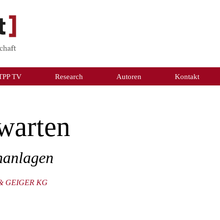
TPP TV
Research
Autoren
Kontakt
warten
enanlagen
R & GEIGER KG