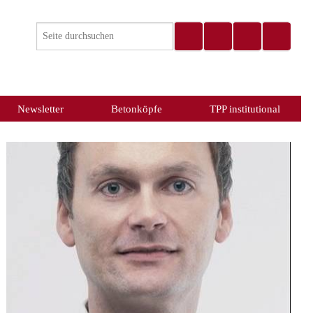
Newsletter
Betonköpfe
TPP institutional