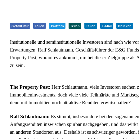
Gefällt mir
Teilen
Twittern
Teilen
Teilen
E-Mail
Drucken
Institutionelle und semiinstitutionelle Investoren sind nach wie v
Erwartungen. Ralf Schlautmann, Geschäftsführer der E&G Funds
Property Post, worauf es ankommt, um bei dieser Zielgruppe als 
zu sein.
The Property Post:
Herr Schlautmann, viele Investoren suchen z
Immobilieninvestments, doch viele viele Teilmärkte und Marktsegm
denn mit Immobilien noch attraktive Renditen erwirtschaften?
Ralf Schlautmann:
Es stimmt, insbesondere bei den sogenannte
Anfangsrenditen inzwischen spürbar nachgegeben, und das wirkt s
an anderen Standorten aus. Deshalb ist es schwieriger geworden, in