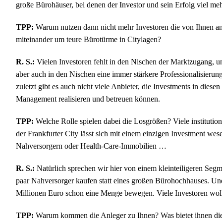
große Bürohäuser, bei denen der Investor und sein Erfolg viel m
TPP:
Warum nutzen dann nicht mehr Investoren die von Ihnen an
miteinander um teure Bürotürme in Citylagen?
R. S.:
Vielen Investoren fehlt in den Nischen der Marktzugang, u
aber auch in den Nischen eine immer stärkere Professionalisierun
zuletzt gibt es auch nicht viele Anbieter, die Investments in dies
Management realisieren und betreuen können.
TPP:
Welche Rolle spielen dabei die Losgrößen? Viele institution
der Frankfurter City lässt sich mit einem einzigen Investment wes
Nahversorgern oder Health-Care-Immobilien …
R. S.:
Natürlich sprechen wir hier von einem kleinteiligeren Segme
paar Nahversorger kaufen statt eines großen Bürohochhauses. U
Millionen Euro schon eine Menge bewegen. Viele Investoren woll
TPP:
Warum kommen die Anleger zu Ihnen? Was bietet ihnen