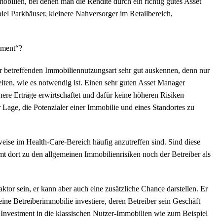
mobilien, bei denen man die Rendite durch ein richtig gutes Asset
el Parkhäuser, kleinere Nahversorger im Retailbereich,
ement“?
r betreffenden Immobiliennutzungsart sehr gut auskennen, denn nur
iten, wie es notwendig ist. Einen sehr guten Asset Manager
here Erträge erwirtschaftet und dafür keine höheren Risiken
r Lage, die Potenzialer einer Immobilie und eines Standortes zu
eise im Health-Care-Bereich häufig anzutreffen sind. Sind diese
t dort zu den allgemeinen Immobilienrisiken noch der Betreiber als
tor sein, er kann aber auch eine zusätzliche Chance darstellen. Er
eine Betreiberimmobilie investiere, deren Betreiber sein Geschäft
ein Investment in die klassischen Nutzer-Immobilien wie zum Beispiel