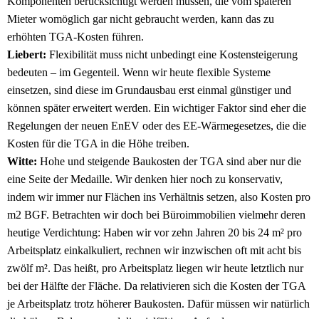
Komponenten berücksichtigt werden müssen, die vom späteren
Mieter womöglich gar nicht gebraucht werden, kann das zu
erhöhten TGA-Kosten führen.
Liebert:
Flexibilität muss nicht unbedingt eine Kostensteigerung
bedeuten – im Gegenteil. Wenn wir heute flexible Systeme
einsetzen, sind diese im Grundausbau erst einmal günstiger und
können später erweitert werden. Ein wichtiger Faktor sind eher die
Regelungen der neuen EnEV oder des EE-Wärmegesetzes, die die
Kosten für die TGA in die Höhe treiben.
Witte:
Hohe und steigende Baukosten der TGA sind aber nur die
eine Seite der Medaille. Wir denken hier noch zu konservativ,
indem wir immer nur Flächen ins Verhältnis setzen, also Kosten pro
m2 BGF. Betrachten wir doch bei Büroimmobilien vielmehr deren
heutige Verdichtung: Haben wir vor zehn Jahren 20 bis 24 m² pro
Arbeitsplatz einkalkuliert, rechnen wir inzwischen oft mit acht bis
zwölf m². Das heißt, pro Arbeitsplatz liegen wir heute letztlich nur
bei der Hälfte der Fläche. Da relativieren sich die Kosten der TGA
je Arbeitsplatz trotz höherer Baukosten. Dafür müssen wir natürlich