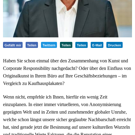
Gefällt mir
Teilen
Twittern
Teilen
Teilen
E-Mail
Drucken
Haben Sie schon einmal über den Zusammenhang von Kunst und
Corporate Responsibility nachgedacht? Oder über den Einfluss von
Originalkunst in Ihrem Büro auf Ihre Geschäftsbeziehungen – im
Vergleich zu Kaufhausplakaten?
Wenn nicht, empfehle ich Ihnen, hierfür ein wenig Zeit
einzuplanen. In einer immer virtuelleren, von Anonymisierung
geprägten Welt und in Zeiten und zunehmender globaler Unruhe,
welche schon längst unsere sicher geglaubte Nachbarschaft erreicht
hat, sind gerade jetzt die Besinnung auf unsere kulturellen Wurzeln
und traditionelle Werte Faktoren, die die Reputation eines